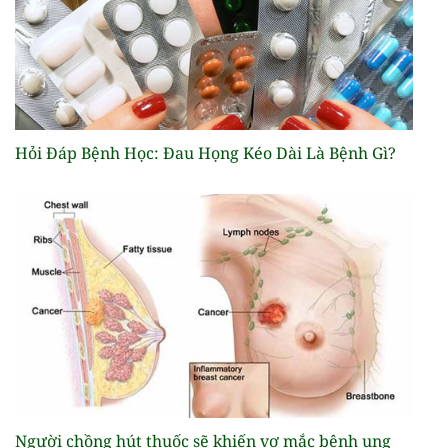
Hỏi Đáp Bệnh Học: Đau Họng Kéo Dài Là Bệnh Gì?
Người chồng hút thuốc sẽ khiến vợ mắc bệnh ung