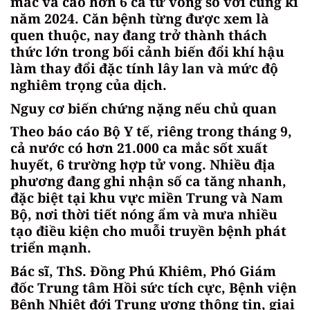
mắc và cao hơn 6 ca tử vong so với cùng kì
năm 2024. Căn bệnh từng được xem là
quen thuộc, nay đang trở thành thách
thức lớn trong bối cảnh biến đổi khí hậu
làm thay đổi đặc tính lây lan và mức độ
nghiêm trọng của dịch.
Nguy cơ biến chứng nặng nếu chủ quan
Theo báo cáo Bộ Y tế, riêng trong tháng 9,
cả nước có hơn 21.000 ca mắc sốt xuất
huyết, 6 trường hợp tử vong. Nhiều địa
phương đang ghi nhận số ca tăng nhanh,
đặc biệt tại khu vực miền Trung và Nam
Bộ, nơi thời tiết nóng ẩm và mưa nhiều
tạo điều kiện cho muỗi truyền bệnh phát
triển mạnh.
Bác sĩ, ThS. Đồng Phú Khiêm, Phó Giám
đốc Trung tâm Hồi sức tích cực, Bệnh viện
Bệnh Nhiệt đới Trung ương thông tin, giai