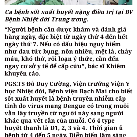
Ca bệnh sốt xuất huyết nặng điều trị tại BV
Bệnh Nhiệt đới Trung ương.
“Người bệnh cần được khám và đánh giá
hàng ngày, đặc biệt từ ngày thứ 4 đến hết
ngày thứ 7. Nếu có dấu hiệu nguy hiểm
như đau tức bụng, nôn nhiều, mệt lả, chảy
máu, khó thở, rối loạn ý thức, cần đến
ngay cơ sở y tế để cấp cứu”, bác sĩ Khiêm
khuyến cáo.
PGS.TS Đỗ Duy Cường, Viện trưởng Viện Y
học Nhiệt đới, Bệnh viện Bạch Mai cho biết
sốt xuất huyết là bệnh truyền nhiễm cấp
tính do virus mang Dengue có trong muỗi
vằn lây truyền từ người này sang người
khác qua vết cắn của muỗi. Có 4 type
huyết thanh là D1, 2, 3 và 4. Thời gian ủ
bệnh từ 4 đến 5 ngày. Diễn biến lâm sàng