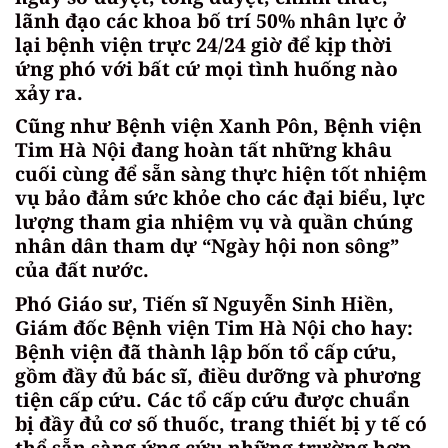
lãnh đạo các khoa bố trí 50% nhân lực ở
lại bệnh viện trực 24/24 giờ để kịp thời
ứng phó với bất cứ mọi tình huống nào
xảy ra.
Cũng như Bệnh viện Xanh Pôn, Bệnh viện
Tim Hà Nội đang hoàn tất những khâu
cuối cùng để sẵn sàng thực hiện tốt nhiệm
vụ bảo đảm sức khỏe cho các đại biểu, lực
lượng tham gia nhiệm vụ và quần chúng
nhân dân tham dự “Ngày hội non sông”
của đất nước.
Phó Giáo sư, Tiến sĩ Nguyễn Sinh Hiền,
Giám đốc Bệnh viện Tim Hà Nội cho hay:
Bệnh viện đã thành lập bốn tổ cấp cứu,
gồm đầy đủ bác sĩ, điều dưỡng và phương
tiện cấp cứu. Các tổ cấp cứu được chuẩn
bị đầy đủ cơ số thuốc, trang thiết bị y tế có
thể sẵn sàng ứng cứu những trường hợp