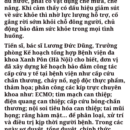
đủ nước, phải có vật dụng che mưa, che
nắng. Khi cảm thấy có dấu hiệu giảm sút
về sức khỏe thì nhờ lực lượng hỗ trợ, cố
gắng rời sớm khỏi chỗ đông người, chủ
động bảo đảm sức khỏe trong mọi tình
huống.
Tiến sĩ, bác sĩ Lương Đức Dũng, Trưởng
phòng Kế hoạch tổng hợp Bệnh viện đa
khoa Xanh Pôn (Hà Nội) cho biết, đơn vị
đã xây dựng kế hoạch bảo đảm công tác
cấp cứu y tế tại bệnh viện như cấp cứu
chấn thương, cháy nổ, ngộ độc thực phẩm,
thảm họa; phân công các kíp trực chuyên
khoa như: ECMO; tim mạch can thiệp;
điện quang can thiệp; cấp cứu bỏng-chấn
thương; nội soi tiêu hóa can thiệp; tai mũi
họng; răng hàm mặt… để phân loại, xử trí
và điều trị kịp thời người bệnh. Trong các
ngày sơ duyệt, tổng duyệt, chính thức,