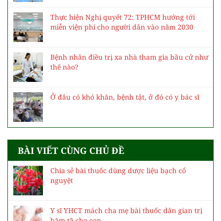
Thực hiện Nghị quyết 72: TPHCM hướng tới
miễn viện phí cho người dân vào năm 2030
Bệnh nhân điều trị xa nhà tham gia bầu cử như
thế nào?
Ở đâu có khó khăn, bệnh tật, ở đó có y bác sĩ
BÀI VIẾT CÙNG CHỦ ĐỀ
Chia sẻ bài thuốc dùng dược liệu bạch cổ
nguyệt
Y sĩ YHCT mách cha mẹ bài thuốc dân gian trị
hăm tã cho con