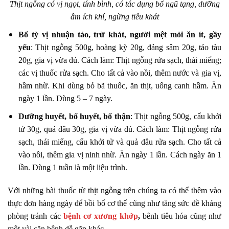
Thịt ngỗng có vị ngọt, tính bình, có tác dụng bổ ngũ tạng, dưỡng
âm ích khí, ngừng tiêu khát
Bổ tỳ vị nhuận táo, trừ khát, người mệt mỏi ăn ít, gầy
yếu
: Thịt ngỗng 500g, hoàng kỳ 20g, đảng sâm 20g, táo tàu
20g, gia vị vừa đủ. Cách làm: Thịt ngỗng rửa sạch, thái miếng;
các vị thuốc rửa sạch. Cho tất cả vào nồi, thêm nước và gia vị,
hầm nhừ. Khi dùng bỏ bã thuốc, ăn thịt, uống canh hầm. Ăn
ngày 1 lần. Dùng 5 – 7 ngày.
Dưỡng huyết, bổ huyết, bổ thận
: Thịt ngỗng 500g, cẩu khởi
tử 30g, quả dâu 30g, gia vị vừa đủ. Cách làm: Thịt ngỗng rửa
sạch, thái miếng, cẩu khởi tử và quả dâu rửa sạch. Cho tất cả
vào nồi, thêm gia vị ninh nhừ. Ăn ngày 1 lần. Cách ngày ăn 1
lần. Dùng 1 tuần là một liệu trình.
Với những bài thuốc từ thịt ngỗng trên chúng ta có thể thêm vào
thực đơn hàng ngày để bồi bổ cơ thể cũng như tăng sức đề kháng
phòng tránh các
bệnh cơ xương khớp
,
bênh tiêu hóa cũng như
một vài căn bệnh dễ gặp khác.