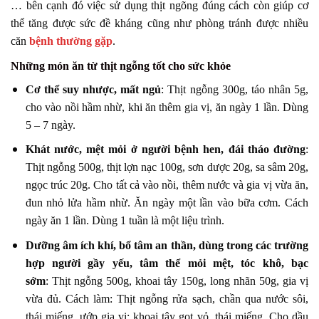
… bên cạnh đó việc sử dụng thịt ngõng đúng cách còn giúp cơ
thể tăng được sức đề kháng cũng như phòng tránh được nhiều
căn
bệnh thường gặp
.
Những món ăn từ thịt ngỗng tốt cho sức khỏe
Cơ thể suy nhược, mất ngủ
: Thịt ngỗng 300g, táo nhân 5g,
cho vào nồi hầm nhừ, khi ăn thêm gia vị, ăn ngày 1 lần. Dùng
5 – 7 ngày.
Khát nước, mệt mỏi ở người bệnh hen, đái tháo đường
:
Thịt ngỗng 500g, thịt lợn nạc 100g, sơn dược 20g, sa sâm 20g,
ngọc trúc 20g. Cho tất cả vào nồi, thêm nước và gia vị vừa ăn,
đun nhỏ lửa hầm nhừ. Ăn ngày một lần vào bữa cơm. Cách
ngày ăn 1 lần. Dùng 1 tuần là một liệu trình.
Dưỡng âm ích khí, bổ tâm an thần, dùng trong các trường
hợp người gầy yếu, tâm thể mỏi mệt, tóc khô, bạc
sớm
: Thịt ngỗng 500g, khoai tây 150g, long nhãn 50g, gia vị
vừa đủ. Cách làm: Thịt ngỗng rửa sạch, chần qua nước sôi,
thái miếng, ướp gia vị; khoai tây gọt vỏ, thái miếng. Cho dầu