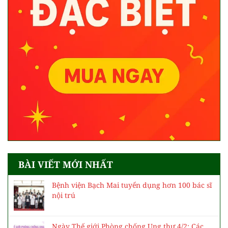
BÀI VIẾT MỚI NHẤT
Bệnh viện Bạch Mai tuyển dụng hơn 100 bác sĩ
nội trú
Ngày Thế giới Phòng chống Ung thư 4/2: Các