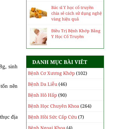
Bác sĩ Y học cổ truyền
chia sẻ cách sử dụng nghệ
vàng hiệu quả
Điều Trị Bệnh Khớp Bằng
Y Học Cổ Truyền
DANH MỤC BÀI VIÊT
8g, sinh
Bệnh Cơ Xương Khớp
(102)
Bệnh Da Liễu
(46)
 tổn nên
Bệnh Hô Hấp
(90)
Bệnh Học Chuyên Khoa
(264)
thục địa
Bệnh Hồi Sức Cấp Cứu
(7)
Bệnh Ngoại Khoa
(4)