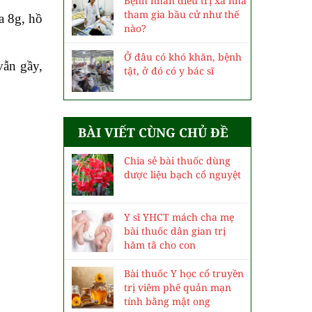
Bệnh nhân điều trị xa nhà
tham gia bầu cử như thế
a 8g, hồ
nào?
Ở đâu có khó khăn, bệnh
vẫn gầy,
tật, ở đó có y bác sĩ
BÀI VIẾT CÙNG CHỦ ĐỀ
Chia sẻ bài thuốc dùng
dược liệu bạch cổ nguyệt
Y sĩ YHCT mách cha mẹ
bài thuốc dân gian trị
hăm tã cho con
Bài thuốc Y học cổ truyền
trị viêm phế quản mạn
tính bằng mật ong