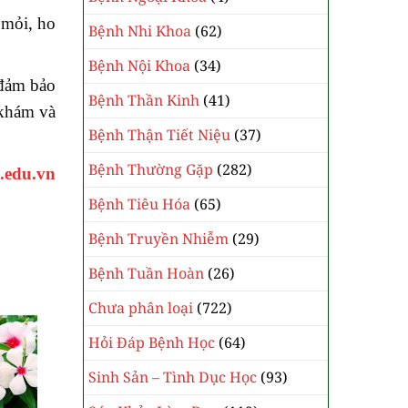
 mỏi, ho
Bệnh Nhi Khoa
(62)
Bệnh Nội Khoa
(34)
 đảm bảo
Bệnh Thần Kinh
(41)
 khám và
Bệnh Thận Tiết Niệu
(37)
Bệnh Thường Gặp
(282)
.edu.vn
Bệnh Tiêu Hóa
(65)
Bệnh Truyền Nhiễm
(29)
Bệnh Tuần Hoàn
(26)
Chưa phân loại
(722)
Hỏi Đáp Bệnh Học
(64)
Sinh Sản – Tình Dục Học
(93)