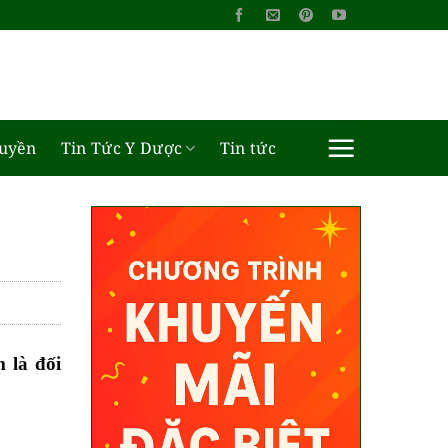
ruyền
Tin Tức Y Dược
Tin tức
 là đối