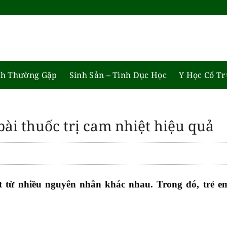
h Thường Gặp
Sinh Sản – Tình Dục Học
Y Học Cổ T
ài thuốc trị cam nhiệt hiệu quả
t từ nhiều nguyên nhân khác nhau. Trong đó, trẻ em