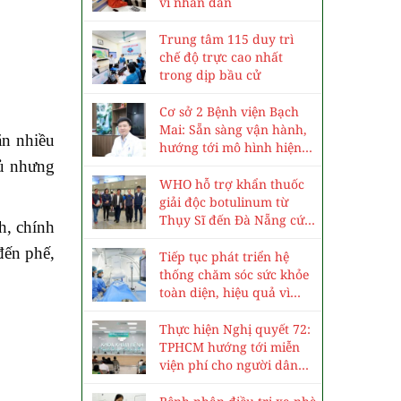
vì nhân dân
Trung tâm 115 duy trì
chế độ trực cao nhất
trong dịp bầu cử
Cơ sở 2 Bệnh viện Bạch
Mai: Sẵn sàng vận hành,
ăn nhiều
hướng tới mô hình hiện
đủ nhưng
đại, chuyên sâu
WHO hỗ trợ khẩn thuốc
giải độc botulinum từ
Thụy Sĩ đến Đà Nẵng cứu
h, chính
3 trẻ ngộ độc cá ủ chua
đến phế,
Tiếp tục phát triển hệ
thống chăm sóc sức khỏe
toàn diện, hiệu quả vì
nhân dân
Thực hiện Nghị quyết 72:
TPHCM hướng tới miễn
viện phí cho người dân
vào năm 2030