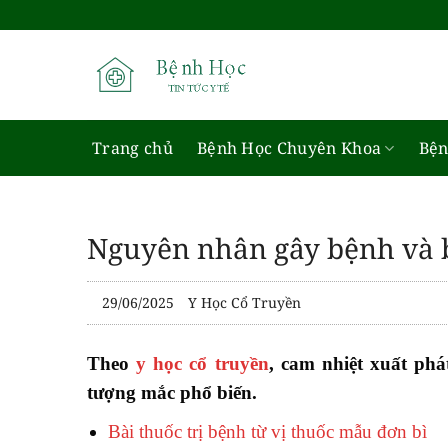
Bỏ
qua
nội
dung
Trang chủ
Bệnh Học Chuyên Khoa
Bện
Nguyên nhân gây bệnh và b
29/06/2025
Y Học Cổ Truyền
Theo
y học cổ truyền
, cam nhiệt xuất phá
tượng mắc phổ biến.
Bài thuốc trị bệnh từ vị thuốc mẫu đơn bì