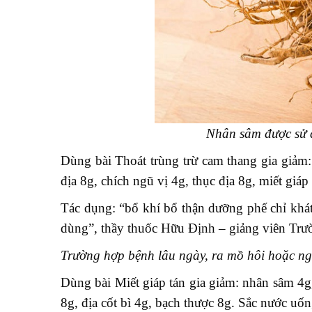
Nhân sâm được sử d
Dùng bài Thoát trùng trừ cam thang gia giảm
địa 8g, chích ngũ vị 4g, thục địa 8g, miết giáp
Tác dụng: “bổ khí bổ thận dưỡng phế chỉ khát,
dùng”, thầy thuốc Hữu Định – giảng viên Tr
Trường hợp bệnh lâu ngày, ra mồ hôi hoặc ng
Dùng bài Miết giáp tán gia giảm: nhân sâm 4g
8g, địa cốt bì 4g, bạch thược 8g. Sắc nước uốn