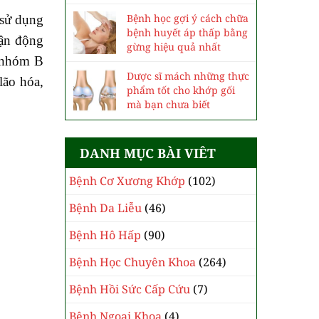
Bệnh học gợi ý cách chữa
 sử dụng
bệnh huyết áp thấp bằng
vận động
gừng hiệu quả nhất
ố nhóm B
Dược sĩ mách những thực
lão hóa,
phẩm tốt cho khớp gối
mà bạn chưa biết
DANH MỤC BÀI VIÊT
Bệnh Cơ Xương Khớp
(102)
Bệnh Da Liễu
(46)
Bệnh Hô Hấp
(90)
Bệnh Học Chuyên Khoa
(264)
Bệnh Hồi Sức Cấp Cứu
(7)
Bệnh Ngoại Khoa
(4)