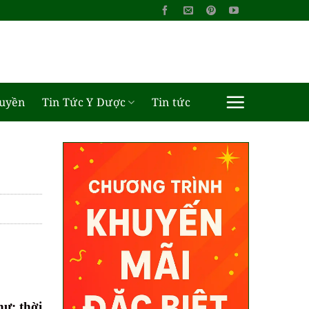
ruyền
Tin Tức Y Dược
Tin tức
ư: thời