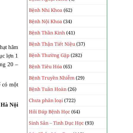
Bệnh Nhi Khoa
(62)
Bệnh Nội Khoa
(34)
Bệnh Thần Kinh
(41)
Bệnh Thận Tiết Niệu
(37)
nhạt hâm
Bệnh Thường Gặp
(282)
ục lợn 1
ăng 20 –
Bệnh Tiêu Hóa
(65)
Bệnh Truyền Nhiễm
(29)
ể có một
Bệnh Tuần Hoàn
(26)
Chưa phân loại
(722)
 Hà Nội
Hỏi Đáp Bệnh Học
(64)
Sinh Sản – Tình Dục Học
(93)