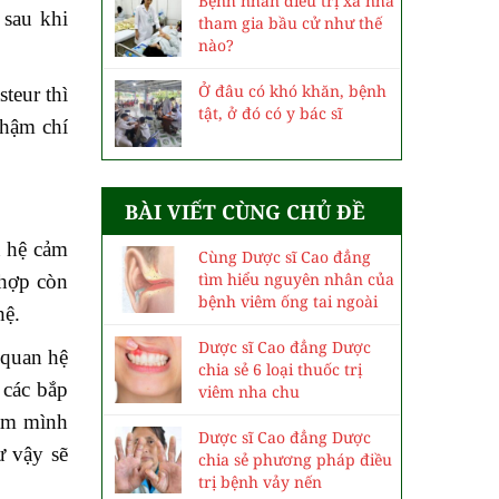
Bệnh nhân điều trị xa nhà
 sau khi
tham gia bầu cử như thế
nào?
Ở đâu có khó khăn, bệnh
teur thì
tật, ở đó có y bác sĩ
thậm chí
BÀI VIẾT CÙNG CHỦ ĐỀ
n hệ cảm
Cùng Dược sĩ Cao đẳng
tìm hiểu nguyên nhân của
 hợp còn
bệnh viêm ống tai ngoài
hệ.
Dược sĩ Cao đẳng Dược
 quan hệ
chia sẻ 6 loại thuốc trị
 các bắp
viêm nha chu
gâm mình
Dược sĩ Cao đẳng Dược
ư vậy sẽ
chia sẻ phương pháp điều
trị bệnh vảy nến