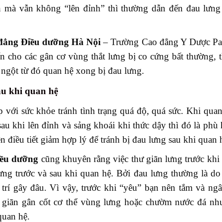
h mà vẫn không “lên đỉnh” thì thường dẫn đến đau lưng
đẳng Điều dưỡng Hà Nội
– Trường Cao đẳng Y Dược Pas
n cho các gân cơ vùng thắt lưng bị co cứng bất thường, 
t ngột từ đó quan hệ xong bị đau lưng.
au khi quan hệ
 với sức khỏe tránh tình trạng quá độ, quá sức. Khi qua
au khi lên đỉnh và sảng khoái khi thức dậy thì đó là phù
n điều tiết giảm hợp lý để tránh bị đau lưng sau khi quan 
iều dưỡng
cũng khuyên rằng việc thư giãn lưng trước khi
lưng trước và sau khi quan hệ. Bởi đau lưng thường là do
ị trí gây đâu. Vì vậy, trước khi “yêu” bạn nên tắm và n
 giãn gân cốt cơ thể vùng lưng hoặc chườm nước đá nh
quan hệ.