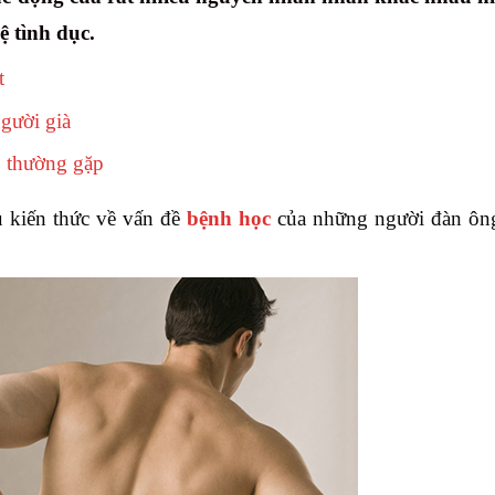
ệ tình dục.
t
người già
p thường gặp
u kiến thức về vấn đề
bệnh học
của những người đàn ông