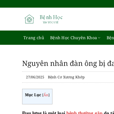
Bỏ
qua
nội
dung
Trang chủ
Bệnh Học Chuyên Khoa
Bện
Nguyên nhân đàn ông bị đa
27/06/2025
Bệnh Cơ Xương Khớp
Mục Lục
[
Ẩn
]
Đau lưng là một loại
bệnh thường gặp
do t