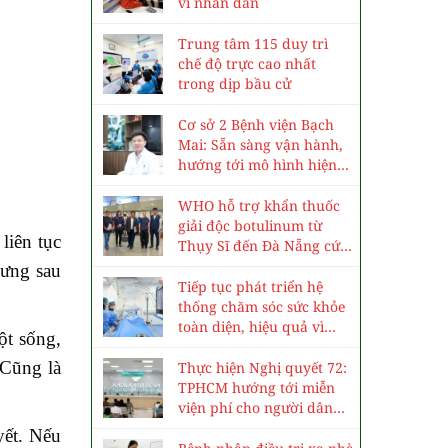
vì nhân dân
Trung tâm 115 duy trì
chế độ trực cao nhất
trong dịp bầu cử
Cơ sở 2 Bệnh viện Bạch
Mai: Sẵn sàng vận hành,
hướng tới mô hình hiện
đại, chuyên sâu
WHO hỗ trợ khẩn thuốc
giải độc botulinum từ
liên tục
Thụy Sĩ đến Đà Nẵng cứu
3 trẻ ngộ độc cá ủ chua
lưng sau
Tiếp tục phát triển hệ
thống chăm sóc sức khỏe
toàn diện, hiệu quả vì
ột sống,
nhân dân
…Cũng là
Thực hiện Nghị quyết 72:
TPHCM hướng tới miễn
viện phí cho người dân
vào năm 2030
yết. Nếu