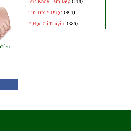
Sức Khỏe Làm Đẹp
(119)
Tin Tức Y Dược
(861)
Y Học Cổ Truyền
(385)
 điều