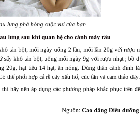
au lưng phá hỏng cuộc vui của bạn
au lưng sau khi quan hệ cho cánh mày râu
khô tán bột, mỗi ngày uống 2 lần, mỗi lần 20g với rượu 
ứ sấy khô tán bột, uống mỗi ngày 9g với rượu nhạt ; bồ d
ng 20g, hạt tiêu 14 hạt, ăn nóng. Dùng thân cành đinh l
Có thể phối hợp cả rễ cây xấu hổ, cúc tần và cam thảo dây.
ệ thì hãy nên áp dụng các phương pháp khắc phục trên đ
Nguồn:
Cao đẳng Điều dưỡng