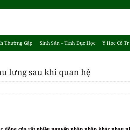
h Thường Gặp
Sinh Sản – Tình Dục Học
Y Học Cổ T
u lưng sau khi quan hệ
ác động của rất nhiều nguyên nhân nhân khác nhau nh