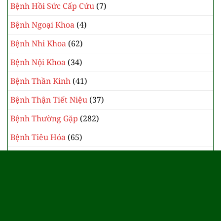
DANH MỤC BÀI VIÊT
Bệnh Cơ Xương Khớp
(102)
Bệnh Da Liễu
(46)
Bệnh Hô Hấp
(90)
Bệnh Học Chuyên Khoa
(264)
Bệnh Hồi Sức Cấp Cứu
(7)
Bệnh Ngoại Khoa
(4)
Bệnh Nhi Khoa
(62)
Bệnh Nội Khoa
(34)
Bệnh Thần Kinh
(41)
Bệnh Thận Tiết Niệu
(37)
Bệnh Thường Gặp
(282)