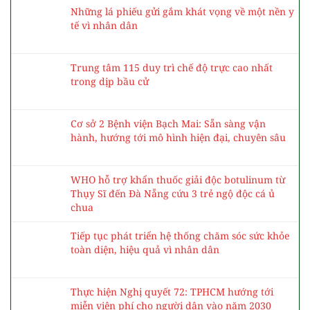
BÀI VIẾT MỚI NHẤT
Bệnh viện Bạch Mai tuyển dụng hơn 100 bác sĩ
nội trú
Ngày Thế giới Phòng chống Ung thư 4/2: Các
biện pháp phòng tránh và giảm nguy cơ mắc
ung thư
Những lá phiếu gửi gắm khát vọng về một nền y
tế vì nhân dân
Trung tâm 115 duy trì chế độ trực cao nhất
trong dịp bầu cử
Cơ sở 2 Bệnh viện Bạch Mai: Sẵn sàng vận
hành, hướng tới mô hình hiện đại, chuyên sâu