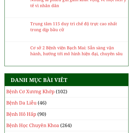
BÀI VIẾT CÙNG CHỦ ĐỀ
Bệnh viện Bạch Mai tuyển dụng hơn 100 bác sĩ
nội trú
Ngày Thế giới Phòng chống Ung thư 4/2: Các
biện pháp phòng tránh và giảm nguy cơ mắc
ung thư
Những lá phiếu gửi gắm khát vọng về một nền y
tế vì nhân dân
Trung tâm 115 duy trì chế độ trực cao nhất
trong dịp bầu cử
Cơ sở 2 Bệnh viện Bạch Mai: Sẵn sàng vận
hành, hướng tới mô hình hiện đại, chuyên sâu