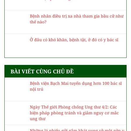
WHO hỗ trợ khẩn thuốc giải độc botulinum từ
Thụy Sĩ đến Đà Nẵng cứu 3 trẻ ngộ độc cá ủ
chua
Tiếp tục phát triển hệ thống chăm sóc sức khỏe
toàn diện, hiệu quả vì nhân dân
Thực hiện Nghị quyết 72: TPHCM hướng tới
miễn viện phí cho người dân vào năm 2030
Bệnh nhân điều trị xa nhà tham gia bầu cử như
thế nào?
Ở đâu có khó khăn, bệnh tật, ở đó có y bác sĩ