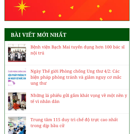
BÀI VIẾT MỚI NHẤT
Bệnh viện Bạch Mai tuyển dụng hơn 100 bác sĩ
nội trú
Ngày Thế giới Phòng chống Ung thư 4/2: Các
biện pháp phòng tránh và giảm nguy cơ mắc
ung thư
Những lá phiếu gửi gắm khát vọng về một nền y
tế vì nhân dân
Trung tâm 115 duy trì chế độ trực cao nhất
trong dịp bầu cử