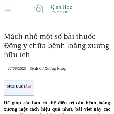
Bỏ
qua
nội
dung
Mách nhỏ một số bài thuốc
Đông y chữa bệnh loãng xương
hữu ích
27/06/2025
Bệnh Cơ Xương Khớp
Mục Lục
[
Ẩn
]
Để giúp các bạn có thể điều trị căn bệnh loãng
xương một cách hiệu quả nhất, bài viết này các