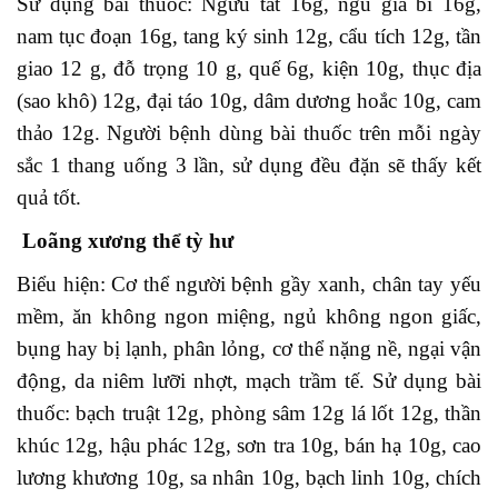
Sử dụng bài thuốc: Ngưu tất 16g, ngũ gia bì 16g,
nam tục đoạn 16g, tang ký sinh 12g, cẩu tích 12g, tần
giao 12 g, đỗ trọng 10 g, quế 6g, kiện 10g, thục địa
(sao khô) 12g, đại táo 10g, dâm dương hoắc 10g, cam
thảo 12g. Người bệnh dùng bài thuốc trên mỗi ngày
sắc 1 thang uống 3 lần, sử dụng đều đặn sẽ thấy kết
quả tốt.
Loãng xương thể tỳ hư
Biểu hiện: Cơ thể người bệnh gầy xanh, chân tay yếu
mềm, ăn không ngon miệng, ngủ không ngon giấc,
bụng hay bị lạnh, phân lỏng, cơ thể nặng nề, ngại vận
động, da niêm lưỡi nhợt, mạch trầm tế. Sử dụng bài
thuốc: bạch truật 12g, phòng sâm 12g lá lốt 12g, thần
khúc 12g, hậu phác 12g, sơn tra 10g, bán hạ 10g, cao
lương khương 10g, sa nhân 10g, bạch linh 10g, chích