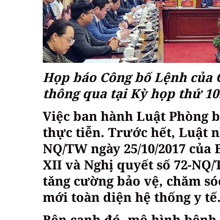
Họp báo Công bố Lệnh của C
thông qua tại Kỳ họp thứ 10
Việc ban hành Luật Phòng b
thực tiễn. Trước hết, Luật 
NQ/TW ngày 25/10/2017 của
XII và Nghị quyết số 72-NQ/
tăng cường bảo vệ, chăm só
mới toàn diện hệ thống y tế
Bên cạnh đó, mô hình bệnh t