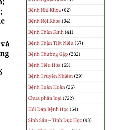
m;
;
Bệnh Nhi Khoa
(62)
ác
Bệnh Nội Khoa
(34)
Bệnh Thần Kinh
(41)
 và
Bệnh Thận Tiết Niệu
(37)
ống
Bệnh Thường Gặp
(282)
Bệnh Tiêu Hóa
(65)
ổ
Bệnh Truyền Nhiễm
(29)
Bệnh Tuần Hoàn
(26)
Chưa phân loại
(722)
Hỏi Đáp Bệnh Học
(64)
Sinh Sản – Tình Dục Học
(93)