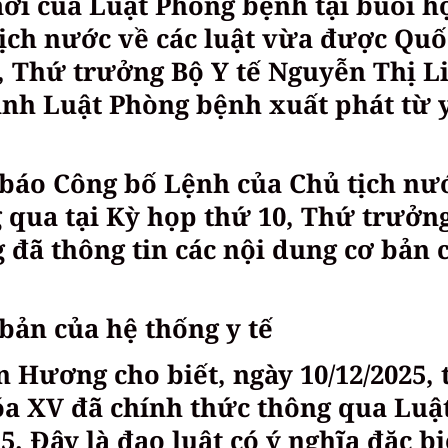
ới của Luật Phòng bệnh tại buổi h
ịch nước về các luật vừa được Quố
, Thứ trưởng Bộ Y tế Nguyễn Thị L
ành Luật Phòng bệnh xuất phát từ 
p báo Công bố Lệnh của Chủ tịch nư
 qua tại Kỳ họp thứ 10, Thứ trưởn
 đã thông tin các nội dung cơ bản 
ản của hệ thống y tế
Hương cho biết, ngày 10/12/2025, 
óa XV đã chính thức thông qua Luậ
. Đây là đạo luật có ý nghĩa đặc bi