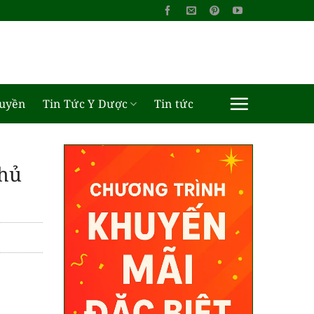
ruyền
Tin Tức Y Dược
Tin tức
chủ