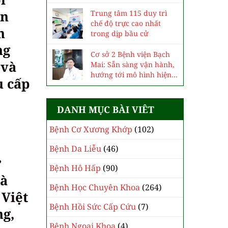
ền
Trung tâm 115 duy trì
chế độ trực cao nhất
h
trong dịp bầu cử
ng
Cơ sở 2 Bệnh viện Bạch
 và
Mai: Sẵn sàng vận hành,
hướng tới mô hình hiện
u cấp
đại, chuyên sâu
DANH MỤC BÀI VIÊT
Bệnh Cơ Xương Khớp
(102)
Bệnh Da Liễu
(46)
ở
Bệnh Hô Hấp
(90)
và
Bệnh Học Chuyên Khoa
(264)
 Việt
Bệnh Hồi Sức Cấp Cứu
(7)
ng,
Bệnh Ngoại Khoa
(4)