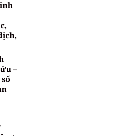
sinh
c,
dịch,
h
cứu –
 số
ạn
ự