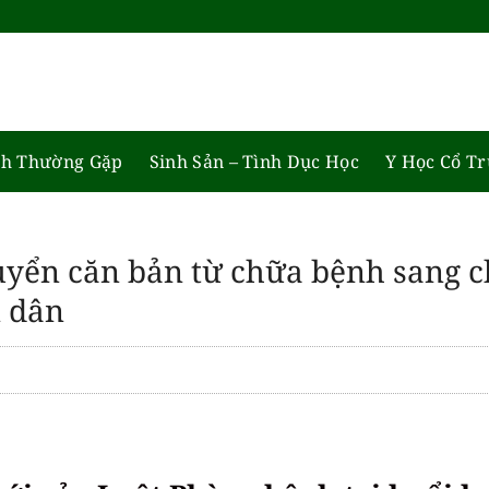
h Thường Gặp
Sinh Sản – Tình Dục Học
Y Học Cổ T
uyển căn bản từ chữa bệnh sang 
n dân