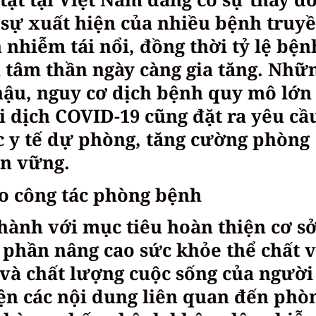
 sự xuất hiện của nhiều bệnh truy
nhiễm tái nổi, đồng thời tỷ lệ bện
n tâm thần ngày càng gia tăng. Nhữ
hậu, nguy cơ dịch bệnh quy mô lớn
i dịch COVID-19 cũng đặt ra yêu cầ
c y tế dự phòng, tăng cường phòng
ền vững.
ho công tác phòng bệnh
ành với mục tiêu hoàn thiện cơ s
 phần nâng cao sức khỏe thể chất 
ọ và chất lượng cuộc sống của người
ện các nội dung liên quan đến phò