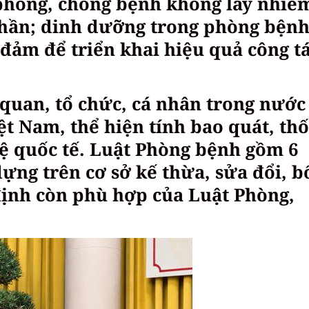
phòng, chống bệnh không lây nhiễ
thần; dinh dưỡng trong phòng bệnh
đảm để triển khai hiệu quả công t
 quan, tổ chức, cá nhân trong nước
ệt Nam, thể hiện tính bao quát, th
lệ quốc tế. Luật Phòng bệnh gồm 6
ựng trên cơ sở kế thừa, sửa đổi, b
định còn phù hợp của Luật Phòng,