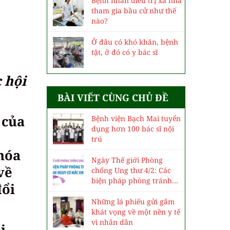
Bệnh nhân điều trị xa nhà
tham gia bầu cử như thế
nào?
Ở đâu có khó khăn, bệnh
tật, ở đó có y bác sĩ
 hội
BÀI VIẾT CÙNG CHỦ ĐỀ
 của
Bệnh viện Bạch Mai tuyển
dụng hơn 100 bác sĩ nội
trú
hóa
Ngày Thế giới Phòng
về
chống Ung thư 4/2: Các
biện pháp phòng tránh
đổi
và giảm nguy cơ mắc ung
thư
Những lá phiếu gửi gắm
khát vọng về một nền y tế
vì nhân dân
i