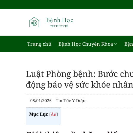
Bỏ
qua
nội
dung
Trang chủ
Bệnh Học Chuyên Khoa
Bện
Luật Phòng bệnh: Bước ch
động bảo vệ sức khỏe nhâ
05/01/2026
Tin Tức Y Dược
Mục Lục
[
Ẩn
]