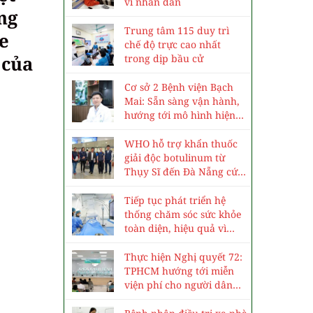
vì nhân dân
ng
Trung tâm 115 duy trì
e
chế độ trực cao nhất
 của
trong dịp bầu cử
Cơ sở 2 Bệnh viện Bạch
Mai: Sẵn sàng vận hành,
hướng tới mô hình hiện
đại, chuyên sâu
WHO hỗ trợ khẩn thuốc
giải độc botulinum từ
Thụy Sĩ đến Đà Nẵng cứu
3 trẻ ngộ độc cá ủ chua
Tiếp tục phát triển hệ
thống chăm sóc sức khỏe
toàn diện, hiệu quả vì
nhân dân
Thực hiện Nghị quyết 72:
TPHCM hướng tới miễn
viện phí cho người dân
vào năm 2030