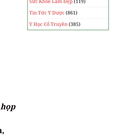
Sức Khỏe Làm Đẹp
(119)
Tin Tức Y Dược
(861)
Y Học Cổ Truyền
(385)
 họp
h,