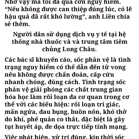
Nhờ vậy mà tôi đã qua cơn nguy hiểm.
“Nếu không được can thiệp đúng lúc, có lẽ
hậu quả đã rất khó lường”, anh Liền chia
sẻ thêm.
Người dân sử dụng dịch vụ y tế tại hệ
thống nhà thuốc và và trung tâm tiêm
chủng Long Châu.
Các bác sĩ khuyến cáo, sốc phản vệ là tình
trạng nguy hiểm có thể dẫn đến tử vong
nếu không được chẩn đoán, cấp cứu
nhanh chóng, đúng cách. Tình trạng sốc
phản vệ giải phóng các chất trung gian
hóa học làm rối loạn đa cơ quan trong cơ
thể với các biểu hiện: rối loạn tri giác,
mẩn ngứa, đau bụng, buồn nôn, khó thở
do khí, phế quản co thắt, đặc biệt là gây
tụt huyết áp, đe dọa trực tiếp tính mạng.
Việc phát hiện, xử trí đúng, kịp thời sốc