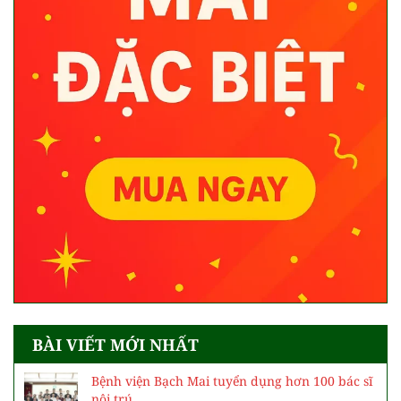
BÀI VIẾT MỚI NHẤT
Bệnh viện Bạch Mai tuyển dụng hơn 100 bác sĩ
nội trú