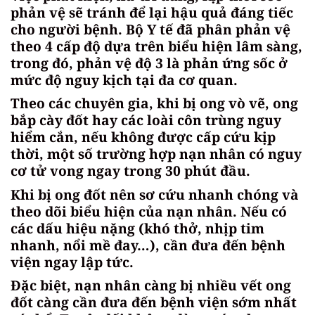
phản vệ sẽ tránh để lại hậu quả đáng tiếc
cho người bệnh. Bộ Y tế đã phân phản vệ
theo 4 cấp độ dựa trên biểu hiện lâm sàng,
trong đó, phản vệ độ 3 là phản ứng sốc ở
mức độ nguy kịch tại đa cơ quan.
Theo các chuyên gia, khi bị ong vò vẽ, ong
bắp cày đốt hay các loài côn trùng nguy
hiểm cắn, nếu không được cấp cứu kịp
thời, một số trường hợp nạn nhân có nguy
cơ tử vong ngay trong 30 phút đầu.
Khi bị ong đốt nên sơ cứu nhanh chóng và
theo dõi biểu hiện của nạn nhân. Nếu có
các dấu hiệu nặng (khó thở, nhịp tim
nhanh, nổi mề đay…), cần đưa đến bệnh
viện ngay lập tức.
Đặc biệt, nạn nhân càng bị nhiều vết ong
đốt càng cần đưa đến bệnh viện sớm nhất