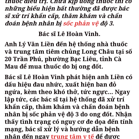
thuốc điều trị. Chưa kịp uống thuốc thì có
những biểu hiện bất thường đã được bác
sĩ xử trí khẩn cấp, thăm khám và chẩn
đoán bệnh nhân bị
sốc phản vệ
độ 3.
Bác sĩ Lê Hoàn Vinh.
Anh Lý Văn Liền đến hệ thống nhà thuốc
và trung tâm tiêm chủng Long Châu tại số
20 Trần Phú, phường Bạc Liêu, tỉnh Cà
Mau để mua thuốc do bị ong đốt.
Bác sĩ Lê Hoàn Vinh phát hiện anh Liền có
dấu hiệu đau nhức, xuất hiện ban đỏ
ngứa, kèm theo khó thở, tức ngực… Ngay
lập tức, các bác sĩ tại hệ thống đã xử trí
khẩn cấp, thăm khám và chẩn đoán bệnh
nhân bị sốc phản vệ độ 3 do ong đốt. Nhận
thấy tình trạng có nguy cơ đe dọa đến tính
mạng, bác sĩ xử lý và hướng dẫn bệnh
nhân đến ngay
trung tâm y tế
để được