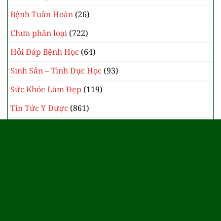
Bệnh Tuần Hoàn
(26)
Chưa phân loại
(722)
Hỏi Đáp Bệnh Học
(64)
Sinh Sản – Tình Dục Học
(93)
Sức Khỏe Làm Đẹp
(119)
Tin Tức Y Dược
(861)
Y Học Cổ Truyền
(385)
Website đang trong thời gian xây dựng
và xin giấy cấp phép