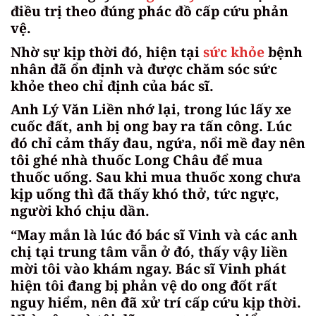
điều trị theo đúng phác đồ cấp cứu phản
vệ.
Nhờ sự kịp thời đó, hiện tại
sức khỏe
bệnh
nhân đã ổn định và được chăm sóc sức
khỏe theo chỉ định của bác sĩ.
Anh Lý Văn Liền nhớ lại, trong lúc lấy xe
cuốc đất, anh bị ong bay ra tấn công. Lúc
đó chỉ cảm thấy đau, ngứa, nổi mề đay nên
tôi ghé nhà thuốc Long Châu để mua
thuốc uống. Sau khi mua thuốc xong chưa
kịp uống thì đã thấy khó thở, tức ngực,
người khó chịu dần.
“May mắn là lúc đó bác sĩ Vinh và các anh
chị tại trung tâm vẫn ở đó, thấy vậy liền
mời tôi vào khám ngay. Bác sĩ Vinh phát
hiện tôi đang bị phản vệ do ong đốt rất
nguy hiểm, nên đã xử trí cấp cứu kịp thời.