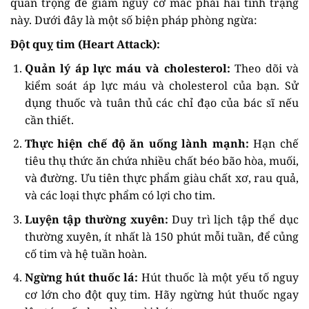
quan trọng để giảm nguy cơ mắc phải hai tình trạng
này. Dưới đây là một số biện pháp phòng ngừa:
Đột quỵ tim (Heart Attack):
Quản lý áp lực máu và cholesterol:
Theo dõi và
kiểm soát áp lực máu và cholesterol của bạn. Sử
dụng thuốc và tuân thủ các chỉ đạo của bác sĩ nếu
cần thiết.
Thực hiện chế độ ăn uống lành mạnh:
Hạn chế
tiêu thụ thức ăn chứa nhiều chất béo bão hòa, muối,
và đường. Ưu tiên thực phẩm giàu chất xơ, rau quả,
và các loại thực phẩm có lợi cho tim.
Luyện tập thường xuyên:
Duy trì lịch tập thể dục
thường xuyên, ít nhất là 150 phút mỗi tuần, để củng
cố tim và hệ tuần hoàn.
Ngừng hút thuốc lá:
Hút thuốc là một yếu tố nguy
cơ lớn cho đột quỵ tim. Hãy ngừng hút thuốc ngay