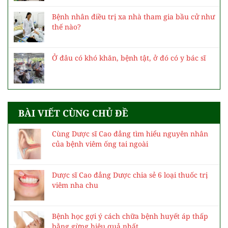
Bệnh nhân điều trị xa nhà tham gia bầu cử như
thế nào?
Ở đâu có khó khăn, bệnh tật, ở đó có y bác sĩ
BÀI VIẾT CÙNG CHỦ ĐỀ
Cùng Dược sĩ Cao đẳng tìm hiểu nguyên nhân
của bệnh viêm ống tai ngoài
Dược sĩ Cao đẳng Dược chia sẻ 6 loại thuốc trị
viêm nha chu
Bệnh học gợi ý cách chữa bệnh huyết áp thấp
bằng gừng hiệu quả nhất