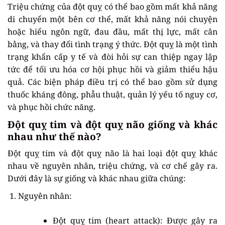
Triệu chứng của đột quỵ có thể bao gồm mất khả năng
di chuyển một bên cơ thể, mất khả năng nói chuyện
hoặc hiểu ngôn ngữ, đau đầu, mất thị lực, mất cân
bằng, và thay đổi tình trạng ý thức. Đột quỵ là một tình
trạng khẩn cấp y tế và đòi hỏi sự can thiệp ngay lập
tức để tối ưu hóa cơ hội phục hồi và giảm thiểu hậu
quả. Các biện pháp điều trị có thể bao gồm sử dụng
thuốc kháng đông, phẫu thuật, quản lý yếu tố nguy cơ,
và phục hồi chức năng.
Đột quỵ tim và đột quỵ não giống và khác
nhau như thế nào?
Đột quỵ tim và đột quỵ não là hai loại đột quỵ khác
nhau về nguyên nhân, triệu chứng, và cơ chế gây ra.
Dưới đây là sự giống và khác nhau giữa chúng:
Nguyên nhân:
Đột quỵ tim (heart attack): Được gây ra