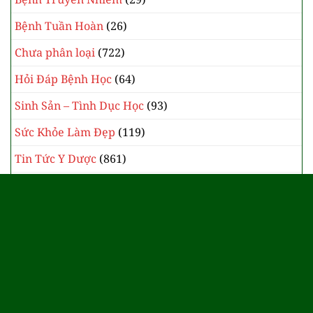
Bệnh Tuần Hoàn
(26)
Chưa phân loại
(722)
Hỏi Đáp Bệnh Học
(64)
Sinh Sản – Tình Dục Học
(93)
Sức Khỏe Làm Đẹp
(119)
Tin Tức Y Dược
(861)
Y Học Cổ Truyền
(385)
Website đang trong thời gian xây dựng
và xin giấy cấp phép