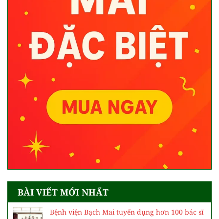
BÀI VIẾT MỚI NHẤT
Bệnh viện Bạch Mai tuyển dụng hơn 100 bác sĩ