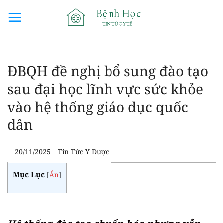
Bỏ
qua
nội
dung
ĐBQH đề nghị bổ sung đào tạo
sau đại học lĩnh vực sức khỏe
vào hệ thống giáo dục quốc
dân
20/11/2025
Tin Tức Y Dược
Mục Lục
[
Ẩn
]