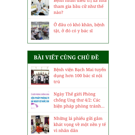
Bệnh nhân điều trị xa nhà
tham gia bầu cử như thế
nào?
Ở đâu có khó khăn, bệnh
tật, ở đó có y bác sĩ
BÀI VIẾT CÙNG CHỦ ĐỀ
Bệnh viện Bạch Mai tuyển
dụng hơn 100 bác sĩ nội
trú
Ngày Thế giới Phòng
chống Ung thư 4/2: Các
biện pháp phòng tránh
và giảm nguy cơ mắc ung
thư
Những lá phiếu gửi gắm
khát vọng về một nền y tế
vì nhân dân