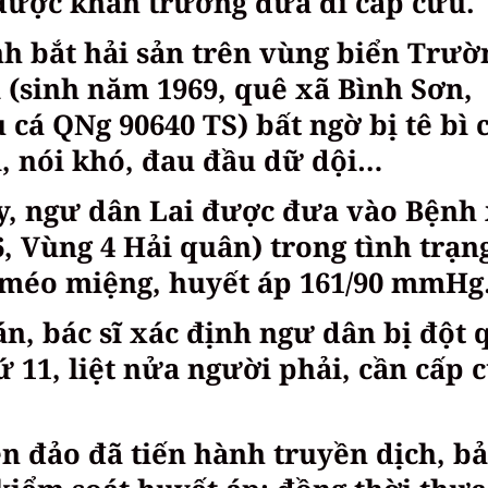
 được khẩn trương đưa đi cấp cứu.
nh bắt hải sản trên vùng biển Trườ
 (sinh năm 1969, quê xã Bình Sơn,
 cá QNg 90640 TS) bất ngờ bị tê bì 
i, nói khó, đau đầu dữ dội…
y, ngư dân Lai được đưa vào Bệnh
 Vùng 4 Hải quân) trong tình trạng
, méo miệng, huyết áp 161/90 mmH
, bác sĩ xác định ngư dân bị đột 
 11, liệt nửa người phải, cần cấp 
rên đảo đã tiến hành truyền dịch, b