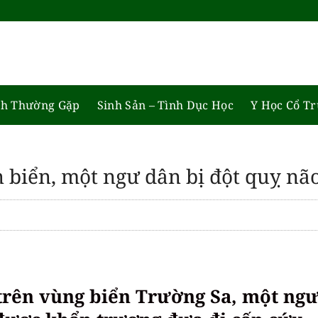
h Thường Gặp
Sinh Sản – Tình Dục Học
Y Học Cổ T
n biển, một ngư dân bị đột quỵ nã
 trên vùng biển Trường Sa, một ng