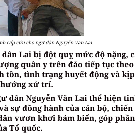
hành cấp cứu cho ngư dân Nguyễn Văn Lai.
 dân Lai bị đột quỵ mức độ nặng, 
ượng quân y trên đảo tiếp tục theo
nh tồn, tình trạng huyết động và kịp
 hướng xử trí.
gư dân Nguyễn Văn Lai thể hiện ti
và sự đồng hành của cán bộ, chiến 
 dân vươn khơi bám biển, góp phần
ủa Tổ quốc.