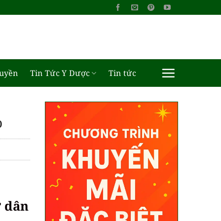
ruyền
Tin Tức Y Dược
Tin tức
o
ư dân