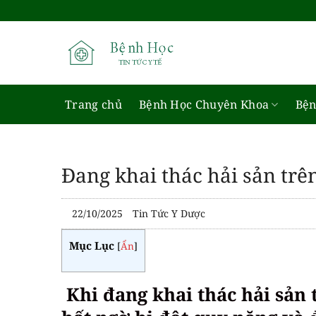
Bỏ
qua
nội
dung
Trang chủ
Bệnh Học Chuyên Khoa
Bện
Đang khai thác hải sản trê
22/10/2025
Tin Tức Y Dược
Mục Lục
[
Ẩn
]
Khi đang khai thác hải sản