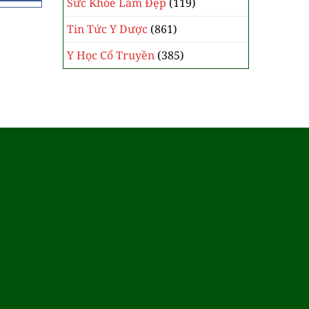
Sức Khỏe Làm Đẹp
(119)
Tin Tức Y Dược
(861)
Y Học Cổ Truyền
(385)