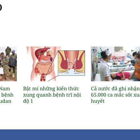
)
 Nam
Bật mí những kiến thức
Cả nước đã ghi nhận
a bệnh
xung quanh bệnh trĩ nội
65.000 ca mắc sốt xu
Sudan
độ 1
huyết