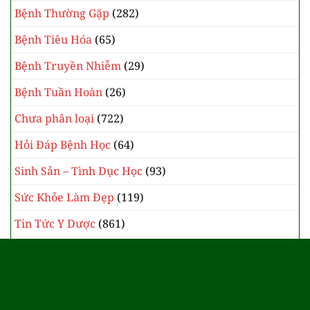
Bệnh Thường Gặp
(282)
Bệnh Tiêu Hóa
(65)
Bệnh Truyền Nhiễm
(29)
Bệnh Tuần Hoàn
(26)
Chưa phân loại
(722)
Hỏi Đáp Bệnh Học
(64)
Sinh Sản – Tình Dục Học
(93)
Sức Khỏe Làm Đẹp
(119)
Tin Tức Y Dược
(861)
Y Học Cổ Truyền
(385)