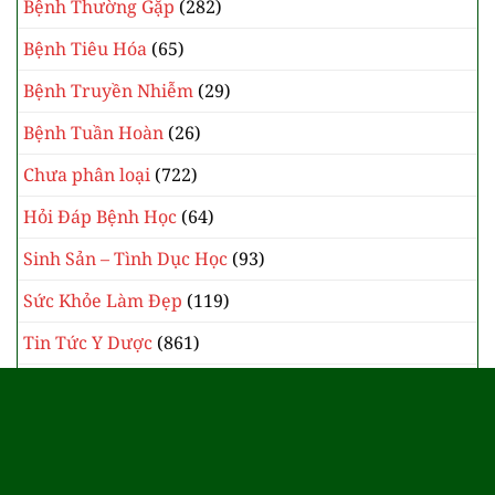
Bệnh Thường Gặp
(282)
Bệnh Tiêu Hóa
(65)
Bệnh Truyền Nhiễm
(29)
Bệnh Tuần Hoàn
(26)
Chưa phân loại
(722)
Hỏi Đáp Bệnh Học
(64)
Sinh Sản – Tình Dục Học
(93)
Sức Khỏe Làm Đẹp
(119)
Tin Tức Y Dược
(861)
Y Học Cổ Truyền
(385)