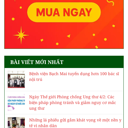
BÀI VIẾT MỚI NHẤT
Bệnh viện Bạch Mai tuyển dụng hơn 100 bác sĩ
nội trú
Ngày Thế giới Phòng chống Ung thư 4/2: Các
biện pháp phòng tránh và giảm nguy cơ mắc
ung thư
Những lá phiếu gửi gắm khát vọng về một nền y
tế vì nhân dân