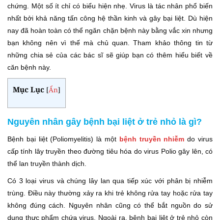
chứng. Một số ít chỉ có biểu hiện nhẹ. Virus là tác nhân phổ biến
nhất bởi khả năng tấn công hệ thần kinh và gây bại liệt. Dù hiện
nay đã hoàn toàn có thể ngăn chặn bệnh này bằng vắc xin nhưng
bạn không nên vì thế mà chủ quan. Tham khảo thông tin từ
những chia sẻ của các bác sĩ sẽ giúp bạn có thêm hiểu biết về
căn bệnh này.
Mục Lục
[
Ẩn
]
Nguyên nhân gây bệnh bại liệt ở trẻ nhỏ là gì?
Bệnh bại liệt (Poliomyelitis) là một
bệnh truyền nhiễm
do virus
cấp tính lây truyền theo đường tiêu hóa do virus Polio gây lên, có
thể lan truyền thành dịch.
Có 3 loại virus và chúng lây lan qua tiếp xúc với phân bị nhiễm
trùng. Điều này thường xảy ra khi trẻ không rửa tay hoặc rửa tay
không đúng cách. Nguyên nhân cũng có thể bắt nguồn do sử
dụng thực phẩm chứa virus. Ngoài ra, bệnh bại liệt ở trẻ nhỏ còn