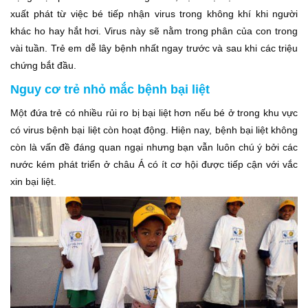
xuất phát từ việc bé tiếp nhận virus trong không khí khi người
khác ho hay hắt hơi. Virus này sẽ nằm trong phân của con trong
vài tuần. Trẻ em dễ lây bệnh nhất ngay trước và sau khi các triệu
chứng bắt đầu.
Nguy cơ trẻ nhỏ mắc bệnh bại liệt
Một đứa trẻ có nhiều rủi ro bị bại liệt hơn nếu bé ở trong khu vực
có virus bệnh bại liệt còn hoạt động. Hiện nay, bệnh bại liệt không
còn là vấn đề đáng quan ngại nhưng bạn vẫn luôn chú ý bởi các
nước kém phát triển ở châu Á có ít cơ hội được tiếp cận với vắc
xin bại liệt.