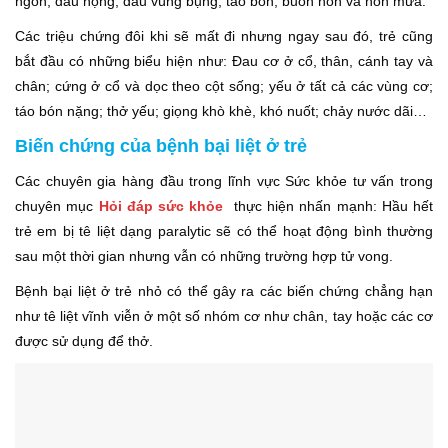
ngon, đau họng, đau vùng bụng, táo bón, buồn nôn và nôn mửa.
Các triệu chứng đôi khi sẽ mất đi nhưng ngay sau đó, trẻ cũng
bắt đầu có những biểu hiện như: Đau cơ ở cổ, thân, cánh tay và
chân; cứng ở cổ và dọc theo cột sống; yếu ở tất cả các vùng cơ;
táo bón nặng; thở yếu; giọng khò khè, khó nuốt; chảy nước dãi…
Biến chứng của bệnh bại liệt ở trẻ
Các chuyên gia hàng đầu trong lĩnh vực Sức khỏe tư vấn trong
chuyên mục
Hỏi đáp sức khỏe
thực hiện nhấn mạnh: Hầu hết
trẻ em bị tê liệt dạng paralytic sẽ có thể hoạt động bình thường
sau một thời gian nhưng vẫn có những trường hợp tử vong.
Bệnh bại liệt ở trẻ nhỏ có thể gây ra các biến chứng chẳng hạn
như tê liệt vĩnh viễn ở một số nhóm cơ như chân, tay hoặc các cơ
được sử dụng để thở.