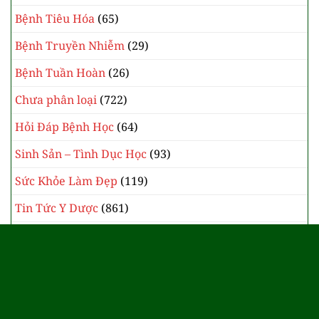
Bệnh Tiêu Hóa
(65)
Bệnh Truyền Nhiễm
(29)
Bệnh Tuần Hoàn
(26)
Chưa phân loại
(722)
Hỏi Đáp Bệnh Học
(64)
Sinh Sản – Tình Dục Học
(93)
Sức Khỏe Làm Đẹp
(119)
Tin Tức Y Dược
(861)
Y Học Cổ Truyền
(385)