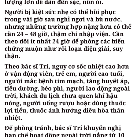
lượng lớn dễ dẫn đến sặc, nôn ói.
Người bị kiệt sức nhẹ có thể hồi phục
trong vài giờ sau nghỉ ngơi và bù nước,
nhưng những trường hợp nặng hơn có thể
cần 24 – 48 giờ, thậm chí nhập viện. Cần
theo dõi ít nhất 24 giờ để phòng các biến
chứng muộn như rối loạn điện giải, suy
thận.
Theo bác sĩ Trí, nguy cơ sốc nhiệt cao hơn
ở vận động viên, trẻ em, người cao tuổi,
người mắc bệnh tim mạch, tăng huyết áp,
tiểu đường, béo phì, người lao động ngoài
trời, khách du lịch chưa quen khí hậu
nóng, người uống rượu hoặc dùng thuốc
lợi tiểu, thuốc ảnh hưởng điều hòa thân
nhiệt.
Để phòng tránh, bác sĩ Trí khuyến nghị
hạn chế hoạt động ngoài trời nắng từ 10