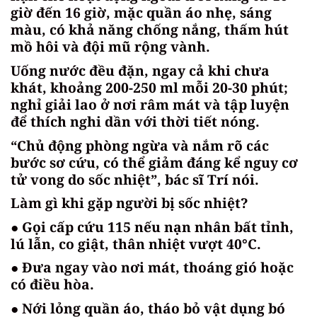
giờ đến 16 giờ, mặc quần áo nhẹ, sáng
màu, có khả năng chống nắng, thấm hút
mồ hôi và đội mũ rộng vành.
Uống nước đều đặn, ngay cả khi chưa
khát, khoảng 200-250 ml mỗi 20-30 phút;
nghỉ giải lao ở nơi râm mát và tập luyện
để thích nghi dần với thời tiết nóng.
“Chủ động phòng ngừa và nắm rõ các
bước sơ cứu, có thể giảm đáng kể nguy cơ
tử vong do sốc nhiệt”, bác sĩ Trí nói.
Làm gì khi gặp người bị sốc nhiệt?
● Gọi cấp cứu 115 nếu nạn nhân bất tỉnh,
lú lẫn, co giật, thân nhiệt vượt 40°C.
● Đưa ngay vào nơi mát, thoáng gió hoặc
có điều hòa.
● Nới lỏng quần áo, tháo bỏ vật dụng bó