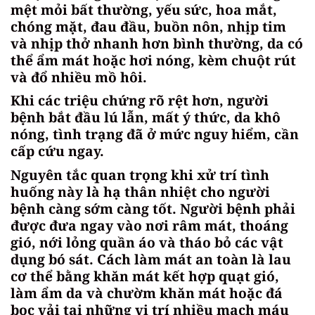
mệt mỏi bất thường, yếu sức, hoa mắt,
chóng mặt, đau đầu, buồn nôn, nhịp tim
và nhịp thở nhanh hơn bình thường, da có
thể ẩm mát hoặc hơi nóng, kèm chuột rút
và đổ nhiều mồ hôi.
Khi các triệu chứng rõ rệt hơn, người
bệnh bắt đầu lú lẫn, mất ý thức, da khô
nóng, tình trạng đã ở mức nguy hiểm, cần
cấp cứu ngay.
Nguyên tắc quan trọng khi xử trí tình
huống này là hạ thân nhiệt cho người
bệnh càng sớm càng tốt. Người bệnh phải
được đưa ngay vào nơi râm mát, thoáng
gió, nới lỏng quần áo và tháo bỏ các vật
dụng bó sát. Cách làm mát an toàn là lau
cơ thể bằng khăn mát kết hợp quạt gió,
làm ẩm da và chườm khăn mát hoặc đá
bọc vải tại những vị trí nhiều mạch máu