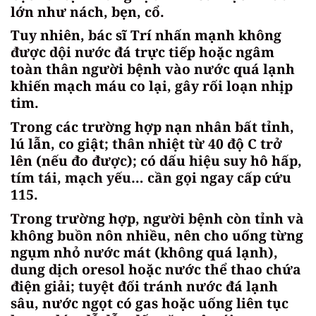
lớn như nách, bẹn, cổ.
Tuy nhiên, bác sĩ Trí nhấn mạnh không
được dội nước đá trực tiếp hoặc ngâm
toàn thân người bệnh vào nước quá lạnh
khiến mạch máu co lại, gây rối loạn nhịp
tim.
Trong các trường hợp nạn nhân bất tỉnh,
lú lẫn, co giật; thân nhiệt từ 40 độ C trở
lên (nếu đo được); có dấu hiệu suy hô hấp,
tím tái, mạch yếu… cần gọi ngay cấp cứu
115.
Trong trường hợp, người bệnh còn tỉnh và
không buồn nôn nhiều, nên cho uống từng
ngụm nhỏ nước mát (không quá lạnh),
dung dịch oresol hoặc nước thể thao chứa
điện giải; tuyệt đối tránh nước đá lạnh
sâu, nước ngọt có gas hoặc uống liên tục