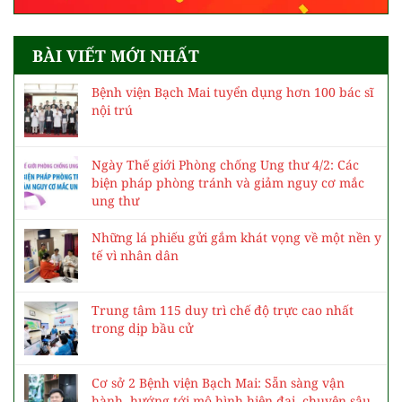
BÀI VIẾT MỚI NHẤT
Bệnh viện Bạch Mai tuyển dụng hơn 100 bác sĩ
nội trú
Ngày Thế giới Phòng chống Ung thư 4/2: Các
biện pháp phòng tránh và giảm nguy cơ mắc
ung thư
Những lá phiếu gửi gắm khát vọng về một nền y
tế vì nhân dân
Trung tâm 115 duy trì chế độ trực cao nhất
trong dịp bầu cử
Cơ sở 2 Bệnh viện Bạch Mai: Sẵn sàng vận
hành, hướng tới mô hình hiện đại, chuyên sâu