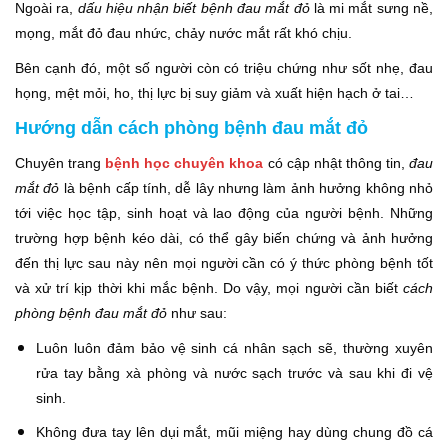
Ngoài ra,
dấu hiệu nhận biết bệnh đau mắt đỏ
là mi mắt sưng nề,
mọng, mắt đỏ đau nhức, chảy nước mắt rất khó chịu.
Bên cạnh đó, một số người còn có triệu chứng như sốt nhẹ, đau
họng, mệt mỏi, ho, thị lực bị suy giảm và xuất hiện hạch ở tai…
Hướng dẫn cách phòng bệnh đau mắt đỏ
Chuyên trang
bệnh học chuyên khoa
có cập nhật thông tin,
đau
mắt đỏ
là bệnh cấp tính, dễ lây nhưng làm ảnh hưởng không nhỏ
tới việc học tập, sinh hoạt và lao động của người bệnh. Những
trường hợp bệnh kéo dài, có thể gây biến chứng và ảnh hưởng
đến thị lực sau này nên mọi người cần có ý thức phòng bệnh tốt
và xử trí kịp thời khi mắc bệnh. Do vậy, mọi người cần biết
cách
phòng bệnh đau mắt đỏ
như sau:
Luôn luôn đảm bảo vệ sinh cá nhân sạch sẽ, thường xuyên
rửa tay bằng xà phòng và nước sạch trước và sau khi đi vệ
sinh.
Không đưa tay lên dụi mắt, mũi miệng hay dùng chung đồ cá