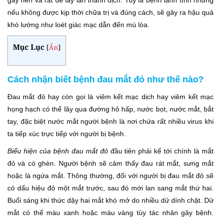
gây nên và rất dễ lây lan thành dịch. Tuy là bệnh lành tính nhưng
nếu không được kịp thời chữa trị và đúng cách, sẽ gây ra hậu quả
khó lường như loét giác mạc dẫn đến mù lòa.
Mục Lục
[
Ẩn
]
Cách nhận biết bệnh đau mắt đỏ như thế nào?
Đau mắt đỏ hay còn gọi là viêm kết mạc dịch hay viêm kết mạc
họng hạch có thể lây qua đường hô hấp, nước bọt, nước mắt, bắt
tay, đặc biệt nước mắt người bệnh là nơi chứa rất nhiều virus khi
ta tiếp xúc trực tiếp với người bị bệnh.
Biểu hiện của bệnh đau mắt đỏ
đầu tiên phải kể tới chính là mắt
đỏ và có ghèn. Người bệnh sẽ cảm thấy đau rát mắt, sưng mắt
hoặc là ngứa mắt. Thông thường, đối với người bị đau mắt đỏ sẽ
có dấu hiệu đỏ một mắt trước, sau đó mới lan sang mắt thứ hai.
Buổi sáng khi thức dậy hai mắt khó mở do nhiều dử dính chặt. Dử
mắt có thể màu xanh hoặc màu vàng tùy tác nhân gây bệnh.