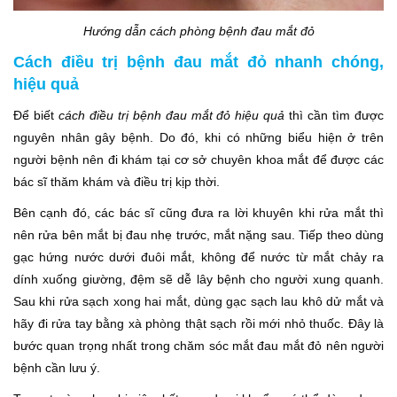
Hướng dẫn cách phòng bệnh đau mắt đỏ
Cách điều trị bệnh đau mắt đỏ nhanh chóng,
hiệu quả
Để biết
cách điều trị bệnh đau mắt đỏ hiệu quả
thì cần tìm được
nguyên nhân gây bệnh. Do đó, khi có những biểu hiện ở trên
người bệnh nên đi khám tại cơ sở chuyên khoa mắt để được các
bác sĩ thăm khám và điều trị kịp thời.
Bên cạnh đó, các bác sĩ cũng đưa ra lời khuyên khi rửa mắt thì
nên rửa bên mắt bị đau nhẹ trước, mắt nặng sau. Tiếp theo dùng
gạc hứng nước dưới đuôi mắt, không để nước từ mắt chảy ra
dính xuống giường, đệm sẽ dễ lây bệnh cho người xung quanh.
Sau khi rửa sạch xong hai mắt, dùng gạc sạch lau khô dử mắt và
hãy đi rửa tay bằng xà phòng thật sạch rồi mới nhỏ thuốc. Đây là
bước quan trọng nhất trong chăm sóc mắt đau mắt đỏ nên người
bệnh cần lưu ý.