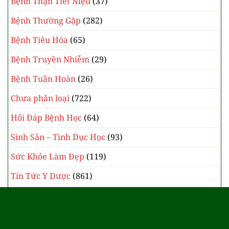
Bệnh Thận Tiết Niệu
(37)
Bệnh Thường Gặp
(282)
Bệnh Tiêu Hóa
(65)
Bệnh Truyền Nhiễm
(29)
Bệnh Tuần Hoàn
(26)
Chưa phân loại
(722)
Hỏi Đáp Bệnh Học
(64)
Sinh Sản – Tình Dục Học
(93)
Sức Khỏe Làm Đẹp
(119)
Tin Tức Y Dược
(861)
Y Học Cổ Truyền
(385)