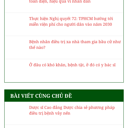
Cơ sở 2 Bệnh viện Bạch Mai: Sẵn sàng vận
hành, hướng tới mô hình hiện đại, chuyên sâu
WHO hỗ trợ khẩn thuốc giải độc botulinum từ
Thụy Sĩ đến Đà Nẵng cứu 3 trẻ ngộ độc cá ủ
chua
Tiếp tục phát triển hệ thống chăm sóc sức khỏe
toàn diện, hiệu quả vì nhân dân
Thực hiện Nghị quyết 72: TPHCM hướng tới
miễn viện phí cho người dân vào năm 2030
Bệnh nhân điều trị xa nhà tham gia bầu cử như
thế nào?
Ở đâu có khó khăn, bệnh tật, ở đó có y bác sĩ