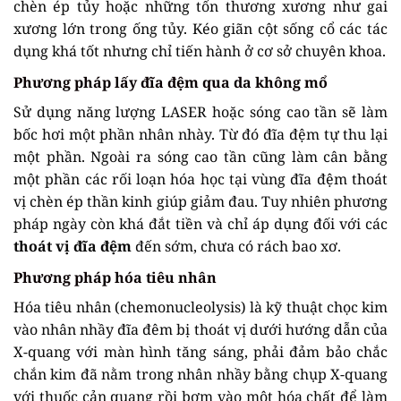
chèn ép tủy hoặc những tổn thương xương như gai
xương lớn trong ống tủy. Kéo giãn cột sống cổ các tác
dụng khá tốt nhưng chỉ tiến hành ở cơ sở chuyên khoa.
Phương pháp lấy đĩa đệm qua da không mổ
Sử dụng năng lượng LASER hoặc sóng cao tần sẽ làm
bốc hơi một phần nhân nhày. Từ đó đĩa đệm tự thu lại
một phần. Ngoài ra sóng cao tần cũng làm cân bằng
một phần các rối loạn hóa học tại vùng đĩa đệm thoát
vị chèn ép thần kinh giúp giảm đau. Tuy nhiên phương
pháp ngày còn khá đắt tiền và chỉ áp dụng đối với các
thoát vị đĩa đệm
đến sớm, chưa có rách bao xơ.
Phương pháp hóa tiêu nhân
Hóa tiêu nhân (chemonucleolysis) là kỹ thuật chọc kim
vào nhân nhầy đĩa đêm bị thoát vị dưới hướng dẫn của
X-quang với màn hình tăng sáng, phải đảm bảo chắc
chắn kim đã nằm trong nhân nhầy bằng chụp X-quang
với thuốc cản quang rồi bơm vào một hóa chất để làm