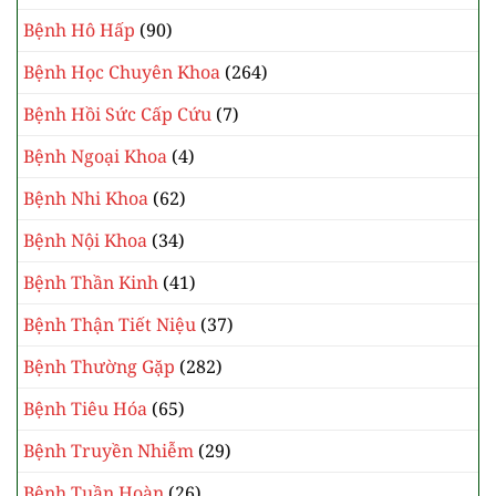
Chữa khỏi đau thắt lưng chỉ từ những cây thuốc
quanh nhà
DANH MỤC BÀI VIÊT
Bệnh Cơ Xương Khớp
(102)
Bệnh Da Liễu
(46)
Bệnh Hô Hấp
(90)
Bệnh Học Chuyên Khoa
(264)
Bệnh Hồi Sức Cấp Cứu
(7)
Bệnh Ngoại Khoa
(4)
Bệnh Nhi Khoa
(62)
Bệnh Nội Khoa
(34)