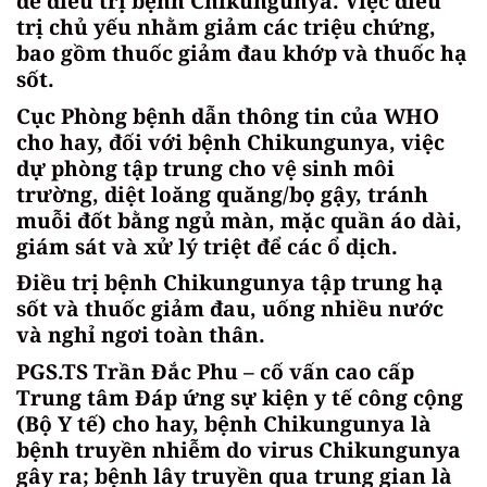
để điều trị bệnh Chikungunya. Việc điều
trị chủ yếu nhằm giảm các triệu chứng,
bao gồm thuốc giảm đau khớp và thuốc hạ
sốt.
Cục Phòng bệnh dẫn thông tin của WHO
cho hay, đối với bệnh Chikungunya, việc
dự phòng tập trung cho vệ sinh môi
trường, diệt loăng quăng/bọ gậy, tránh
muỗi đốt bằng ngủ màn, mặc quần áo dài,
giám sát và xử lý triệt để các ổ dịch.
Điều trị bệnh Chikungunya tập trung hạ
sốt và thuốc giảm đau, uống nhiều nước
và nghỉ ngơi toàn thân.
PGS.TS Trần Đắc Phu – cố vấn cao cấp
Trung tâm Đáp ứng sự kiện y tế công cộng
(Bộ Y tế) cho hay, bệnh Chikungunya là
bệnh truyền nhiễm do virus Chikungunya
gây ra; bệnh lây truyền qua trung gian là