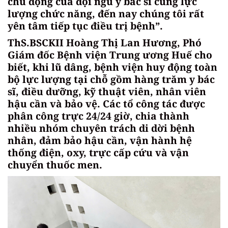
chủ động của đội ngũ y bác sĩ cùng lực
lượng chức năng, đến nay chúng tôi rất
yên tâm tiếp tục điều trị bệnh”.
ThS.BSCKII Hoàng Thị Lan Hương, Phó
Giám đốc Bệnh viện Trung ương Huế cho
biết, khi lũ dâng, bệnh viện huy động toàn
bộ lực lượng tại chỗ gồm hàng trăm y bác
sĩ, điều dưỡng, kỹ thuật viên, nhân viên
hậu cần và bảo vệ. Các tổ công tác được
phân công trực 24/24 giờ, chia thành
nhiều nhóm chuyên trách di dời bệnh
nhân, đảm bảo hậu cần, vận hành hệ
thống điện, oxy, trực cấp cứu và vận
chuyển thuốc men.