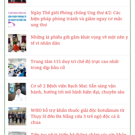
Ngày Thế giới Phòng chống Ung thư 4/2: Các
biện pháp phòng tránh và giảm nguy cơ mắc
ung thư
Những lá phiếu gửi gắm khát vọng về một nền y
tế vì nhân dân
Trung tâm 115 duy trì chế độ trực cao nhất
trong dịp bầu cử
Cơ sở 2 Bệnh viện Bạch Mai: Sẵn sàng vận
hành, hướng tới mô hình hiện đại, chuyên sâu
WHO hỗ trợ khẩn thuốc giải độc botulinum từ
Thụy Sĩ đến Đà Nẵng cứu 3 trẻ ngộ độc cá ủ
chua
Tiếp tục phát triển hệ thống chăm sóc sức khỏe