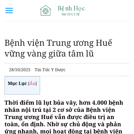
Bỏ
qua
nội
dung
Bệnh viện Trung ương Huế
vững vàng giữa tâm lũ
28/10/2025
Tin Tức Y Dược
Mục Lục
[
Ẩn
]
Thời điểm lũ lụt bủa vây, hơn 4.000 bệnh
nhân nội trú tại 2 cơ sở của Bệnh viện
Trung ương Huế vẫn được điều trị an
toàn, ổn định. Nhờ sự chủ động và phản
ứng nhanh, mọi hoạt động tại bệnh viện