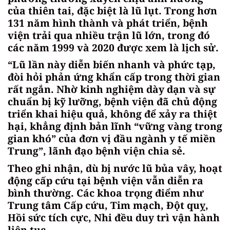
của thiên tai, đặc biệt là lũ lụt. Trong hơn
131 năm hình thành và phát triển, bệnh
viện trải qua nhiều trận lũ lớn, trong đó
các năm 1999 và 2020 được xem là lịch sử.
“Lũ lần này diễn biến nhanh và phức tạp,
đòi hỏi phản ứng khẩn cấp trong thời gian
rất ngắn. Nhờ kinh nghiệm dày dạn và sự
chuẩn bị kỹ lưỡng, bệnh viện đã chủ động
triển khai hiệu quả, không để xảy ra thiệt
hại, khẳng định bản lĩnh “vững vàng trong
gian khó” của đơn vị đầu ngành y tế miền
Trung”, lãnh đạo bệnh viện chia sẻ.
Theo ghi nhận, dù bị nước lũ bủa vây, hoạt
động cấp cứu tại bệnh viện vẫn diễn ra
bình thường. Các khoa trọng điểm như
Trung tâm Cấp cứu, Tim mạch, Đột quỵ,
Hồi sức tích cực, Nhi đều duy trì vận hành
liên tục.