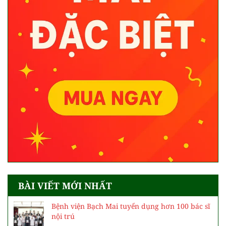
BÀI VIẾT MỚI NHẤT
Bệnh viện Bạch Mai tuyển dụng hơn 100 bác sĩ
nội trú