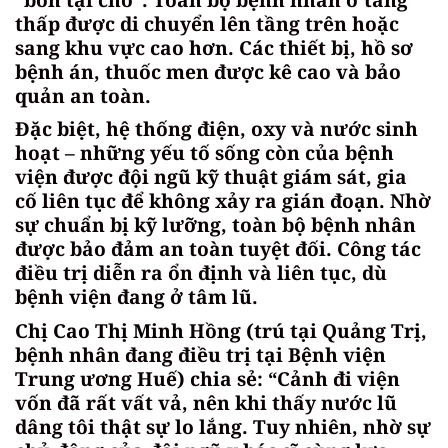
thấp được di chuyển lên tầng trên hoặc
sang khu vực cao hơn. Các thiết bị, hồ sơ
bệnh án, thuốc men được kê cao và bảo
quản an toàn.
Đặc biệt, hệ thống điện, oxy và nước sinh
hoạt – những yếu tố sống còn của bệnh
viện được đội ngũ kỹ thuật giám sát, gia
cố liên tục để không xảy ra gián đoạn. Nhờ
sự chuẩn bị kỹ lưỡng, toàn bộ bệnh nhân
được bảo đảm an toàn tuyệt đối. Công tác
điều trị diễn ra ổn định và liên tục, dù
bệnh viện đang ở tâm lũ.
Chị Cao Thị Minh Hồng (trú tại Quảng Trị,
bệnh nhân đang điều trị tại Bệnh viện
Trung ương Huế) chia sẻ: “Cảnh đi viện
vốn đã rất vất vả, nên khi thấy nước lũ
dâng tôi thật sự lo lắng. Tuy nhiên, nhờ sự