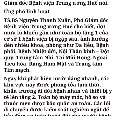
Giám đốc Bệnh viện Trung ương Huế nói.
Ứng phó linh hoạt
TS.BS Nguyễn Thanh Xuân, Phó Giám đốc
Bệnh viện Trung ương Huế cho biết, đợt
mưa lũ khiến gần như toàn bộ tầng 1 của
cơ sở 1 bệnh viện bị ngập sâu, ảnh hưởng
đến nhiều khoa, phòng như Da liễu, Bệnh
phổi, Bệnh Nhiệt đới, Nội Thần kinh – Đột
quỵ, Trung tâm Nhi, Tai Mũi Họng, Ngoại
Tiêu hóa, Răng Hàm Mặt và Trung tâm
Tim mạch.
Ngay khi phát hiện nước dâng nhanh, các
khu vực này được phong tỏa tạm thời,
khẩn trương di dời bệnh nhân và thiết bị y
tế lên tầng 2. Toàn bộ máy móc, hồ sơ và
thuốc men được bảo quản an toàn. Các lối
di chuyển được kiểm soát nghiêm ngặt để
bảo đảm an toàn tuyệt đối cho người bệnh