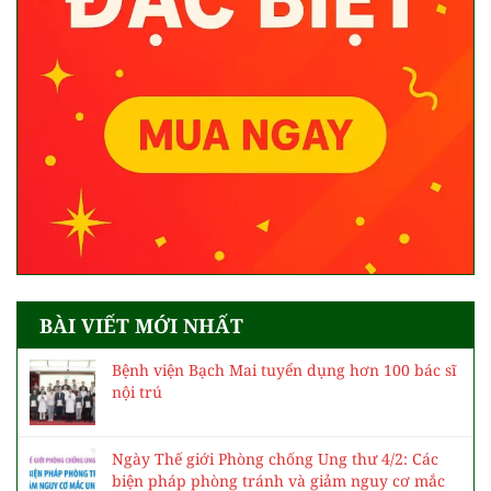
BÀI VIẾT MỚI NHẤT
Bệnh viện Bạch Mai tuyển dụng hơn 100 bác sĩ
nội trú
Ngày Thế giới Phòng chống Ung thư 4/2: Các
biện pháp phòng tránh và giảm nguy cơ mắc