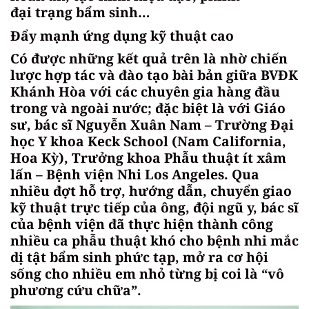
đại trạng bẩm sinh…
Đẩy mạnh ứng dụng kỹ thuật cao
Có được những kết quả trên là nhờ chiến
lược hợp tác và đào tạo bài bản giữa BVĐK
Khánh Hòa với các chuyên gia hàng đầu
trong và ngoài nước; đặc biệt là với Giáo
sư, bác sĩ Nguyễn Xuân Nam – Trường Đại
học Y khoa Keck School (Nam California,
Hoa Kỳ), Trưởng khoa Phẫu thuật ít xâm
lấn – Bệnh viện Nhi Los Angeles. Qua
nhiều đợt hỗ trợ, hướng dẫn, chuyển giao
kỹ thuật trực tiếp của ông, đội ngũ y, bác sĩ
của bệnh viện đã thực hiện thành công
nhiều ca phẫu thuật khó cho bệnh nhi mắc
dị tật bẩm sinh phức tạp, mở ra cơ hội
sống cho nhiều em nhỏ từng bị coi là “vô
phương cứu chữa”.