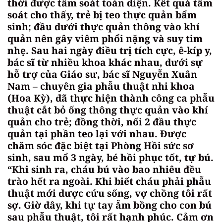
thời được tầm soát toàn diện. Kết quả tầm
soát cho thấy, trẻ bị teo thực quản bẩm
sinh; đầu dưới thực quản thông vào khí
quản nên gây viêm phổi nặng và suy tim
nhẹ. Sau hai ngày điều trị tích cực, ê-kíp y,
bác sĩ từ nhiều khoa khác nhau, dưới sự
hỗ trợ của Giáo sư, bác sĩ Nguyễn Xuân
Nam – chuyên gia phẫu thuật nhi khoa
(Hoa Kỳ), đã thực hiện thành công ca phẫu
thuật cắt bỏ ống thông thực quản vào khí
quản cho trẻ; đồng thời, nối 2 đầu thực
quản tại phần teo lại với nhau. Được
chăm sóc đặc biệt tại Phòng Hồi sức sơ
sinh, sau mổ 3 ngày, bé hồi phục tốt, tự bú.
“Khi sinh ra, cháu bú vào bao nhiêu đều
trào hết ra ngoài. Khi biết cháu phải phẫu
thuật mới được cứu sống, vợ chồng tôi rất
sợ. Giờ đây, khi tự tay ẵm bồng cho con bú
sau phẫu thuật, tôi rất hạnh phúc. Cảm ơn