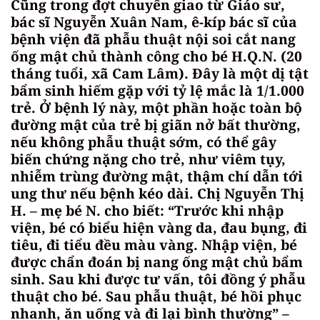
Cũng trong đợt chuyển giao từ Giáo sư,
bác sĩ Nguyễn Xuân Nam, ê-kíp bác sĩ của
bệnh viện đã phẫu thuật nội soi cắt nang
ống mật chủ thành công cho bé H.Q.N. (20
tháng tuổi, xã Cam Lâm). Đây là một dị tật
bẩm sinh hiếm gặp với tỷ lệ mắc là 1/1.000
trẻ. Ở bệnh lý này, một phần hoặc toàn bộ
đường mật của trẻ bị giãn nở bất thường,
nếu không phẫu thuật sớm, có thể gây
biến chứng nặng cho trẻ, như viêm tụy,
nhiễm trùng đường mật, thậm chí dẫn tới
ung thư nếu bệnh kéo dài. Chị Nguyễn Thị
H. – mẹ bé N. cho biết: “Trước khi nhập
viện, bé có biểu hiện vàng da, đau bụng, đi
tiêu, đi tiểu đều màu vàng. Nhập viện, bé
được chẩn đoán bị nang ống mật chủ bẩm
sinh. Sau khi được tư vấn, tôi đồng ý phẫu
thuật cho bé. Sau phẫu thuật, bé hồi phục
nhanh, ăn uống và đi lại bình thường” –