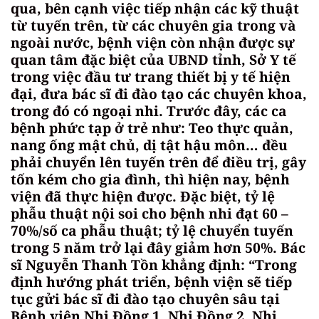
qua, bên cạnh việc tiếp nhận các kỹ thuật
từ tuyến trên, từ các chuyên gia trong và
ngoài nước, bệnh viện còn nhận được sự
quan tâm đặc biệt của UBND tỉnh, Sở Y tế
trong việc đầu tư trang thiết bị y tế hiện
đại, đưa bác sĩ đi đào tạo các chuyên khoa,
trong đó có ngoại nhi. Trước đây, các ca
bệnh phức tạp ở trẻ như: Teo thực quản,
nang ống mật chủ, dị tật hậu môn… đều
phải chuyển lên tuyến trên để điều trị, gây
tốn kém cho gia đình, thì hiện nay, bệnh
viện đã thực hiện được. Đặc biệt, tỷ lệ
phẫu thuật nội soi cho bệnh nhi đạt 60 –
70%/số ca phẫu thuật; tỷ lệ chuyển tuyến
trong 5 năm trở lại đây giảm hơn 50%. Bác
sĩ Nguyễn Thanh Tồn khẳng định: “Trong
định hướng phát triển, bệnh viện sẽ tiếp
tục gửi bác sĩ đi đào tạo chuyên sâu tại
Bệnh viện Nhi Đồng 1, Nhi Đồng 2, Nhi