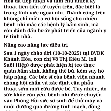
Hòa đã tiếp nhận và làm chủ nhiều kỹ
thuật tiên tiến từ tuyến trên, đặc biệt là
trong lĩnh vực ngoại nhi. Thành công trên
không chỉ mở ra cơ hội sống cho nhiều
bệnh nhi mắc các bệnh lý bẩm sinh, mà
còn đánh dấu bước phát triển của ngành y
tế tỉnh nhà.
Nâng cao năng lực điều trị
Sau 1 ngày chào đời (10-10-2025) tại BVĐK
Khánh Hòa, con chị Võ Thị Kiều M. (xã
Suối Hiệp) được phát hiện bị teo thực
quản bẩm sinh, không thể bú, kèm suy hô
hấp nặng. Các bác sĩ của bệnh viện nhanh
chóng hội chẩn và xác định cần phẫu
thuật sớm mới cứu được bé. Tuy nhiên, do
sức khỏe còn yếu, bệnh nhi được chuyển
vào Phòng Hồi sức sơ sinh để thở máy và
nuôi dưỡng qua đường tĩnh mạch, đồng