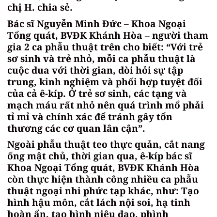
chị H. chia sẻ.
Bác sĩ Nguyễn Minh Đức – Khoa Ngoại
Tổng quát, BVĐK Khánh Hòa – người tham
gia 2 ca phẫu thuật trên cho biết: “Với trẻ
sơ sinh và trẻ nhỏ, mỗi ca phẫu thuật là
cuộc đua với thời gian, đòi hỏi sự tập
trung, kinh nghiệm và phối hợp tuyệt đối
của cả ê-kíp. Ở trẻ sơ sinh, các tạng và
mạch máu rất nhỏ nên quá trình mổ phải
tỉ mỉ và chính xác để tránh gây tổn
thương các cơ quan lân cận”.
Ngoài phẫu thuật teo thực quản, cắt nang
ống mật chủ, thời gian qua, ê-kíp bác sĩ
Khoa Ngoại Tổng quát, BVĐK Khánh Hòa
còn thực hiện thành công nhiều ca phẫu
thuật ngoại nhi phức tạp khác, như: Tạo
hình hậu môn, cắt lách nội soi, hạ tinh
hoàn ẩn, tạo hình niệu đạo, phình