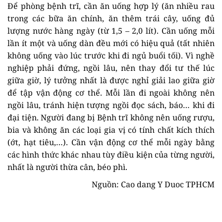
Để phòng bệnh trĩ, cần ăn uống hợp lý (ăn nhiều rau
trong các bữa ăn chính, ăn thêm trái cây, uống đủ
lượng nước hàng ngày (từ 1,5 – 2,0 lít). Cần uống mỗi
lần ít một và uống dàn đều mới có hiệu quả (tất nhiên
không uống vào lúc trước khi đi ngủ buổi tối). Vì nghề
nghiệp phải đứng, ngồi lâu, nên thay đổi tư thế lúc
giữa giờ, lý tưởng nhất là được nghỉ giải lao giữa giờ
để tập vận động cơ thể. Mỗi lần đi ngoài không nên
ngồi lâu, tránh hiện tượng ngồi đọc sách, báo… khi đi
đại tiện. Người đang bị Bệnh trĩ không nên uống rượu,
bia và không ăn các loại gia vị có tính chất kích thích
(ớt, hạt tiêu,…). Cần vận động cơ thể mỗi ngày bằng
các hình thức khác nhau tùy điều kiện của từng người,
nhất là người thừa cân, béo phì.
Nguồn: Cao dang Y Duoc TPHCM