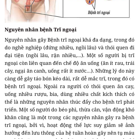
Nguyên nhân bệnh Trĩ ngoại
Nguyên nhân gây Bệnh trĩ ngoại khá đa dạng, trong đó
do nghề nghiệp (đứng nhiều, ngồi lâu) và thói quen đi
đại tiện (ngồi lâu, rặn nhiều,…). Một số người bị trĩ
ngoại còn liên quan đến chế độ ăn uống (ăn ít rau, trái
cây, ngại ăn canh, uống rất ít nước…). Những lý do này
càng dễ gây táo bón kéo dài, rất dễ mắc trĩ, trong đó có
bệnh trĩ ngoại. Ngoài ra người có thói quen ăn cay,
uống nhiều rượu, bia, dùng nhiều chất kích thích có
thể là những nguyên nhân thúc đẩy cho bệnh trĩ phát
triển. Một số người do béo phì, thừa cân, vận động khó
khăn cũng là một trong các nguyên nhân gây ra bệnh
trĩ ngoại, bởi vì, hoạt động thể lực suy giảm sẽ ảnh
hưởng đến lưu thông của hệ tuần hoàn gây nên tụ máu