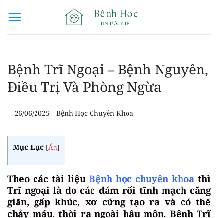
Bỏ
qua
nội
dung
Bệnh Trĩ Ngoại – Bệnh Nguyên,
Điều Trị Và Phòng Ngừa
26/06/2025
Bệnh Học Chuyên Khoa
Mục Lục
[
Ẩn
]
Theo các tài liệu
Bệnh học chuyên khoa
thì
Trĩ ngoại là do các đám rối tĩnh mạch căng
giãn, gấp khúc, xơ cứng tạo ra và có thể
chảy máu, thòi ra ngoài hậu môn. Bệnh Trĩ