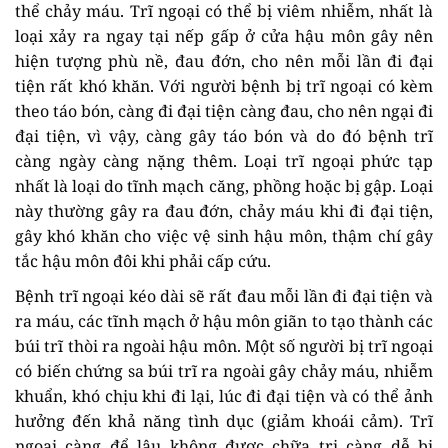
thể chảy máu. Trĩ ngoại có thể bị viêm nhiễm, nhất là
loại xảy ra ngay tại nếp gấp ở cửa hậu môn gây nên
hiện tượng phù nề, đau đớn, cho nên mỗi lần đi đại
tiện rất khó khăn. Với người bệnh bị trĩ ngoại có kèm
theo táo bón, càng đi đại tiện càng đau, cho nên ngại đi
đại tiện, vì vậy, càng gây táo bón và do đó bệnh trĩ
càng ngày càng nặng thêm. Loại trĩ ngoại phức tạp
nhất là loại do tĩnh mạch căng, phồng hoặc bị gập. Loại
này thường gây ra đau đớn, chảy máu khi đi đại tiện,
gây khó khăn cho việc vệ sinh hậu môn, thậm chí gây
tắc hậu môn đôi khi phải cấp cứu.
Bệnh trĩ ngoại kéo dài sẽ rất đau mỗi lần đi đại tiện và
ra máu, các tĩnh mạch ở hậu môn giãn to tạo thành các
búi trĩ thòi ra ngoài hậu môn. Một số người bị trĩ ngoại
có biến chứng sa búi trĩ ra ngoài gây chảy máu, nhiễm
khuẩn, khó chịu khi đi lại, lúc đi đại tiện và có thể ảnh
hưởng đến khả năng tình dục (giảm khoái cảm). Trĩ
ngoại càng để lâu không được chữa trị càng dễ bị