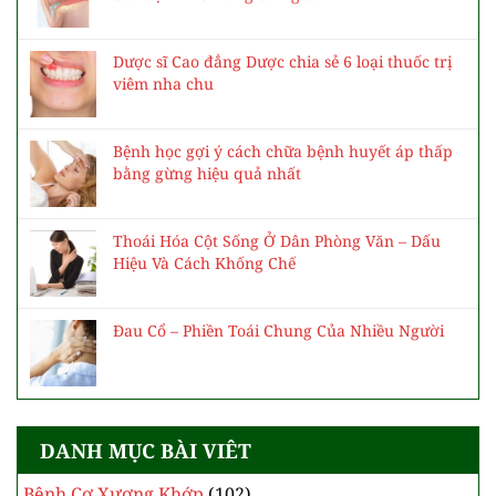
Dược sĩ Cao đẳng Dược chia sẻ 6 loại thuốc trị
viêm nha chu
Bệnh học gợi ý cách chữa bệnh huyết áp thấp
bằng gừng hiệu quả nhất
Thoái Hóa Cột Sống Ở Dân Phòng Văn – Dấu
Hiệu Và Cách Khống Chế
Đau Cổ – Phiền Toái Chung Của Nhiều Người
DANH MỤC BÀI VIÊT
Bệnh Cơ Xương Khớp
(102)