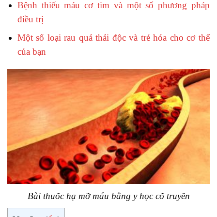
Bệnh thiếu máu cơ tim và một số phương pháp
điều trị
Một số loại rau quả thải độc và trẻ hóa cho cơ thể
của bạn
Bài thuốc hạ mỡ máu bằng y học cổ truyền