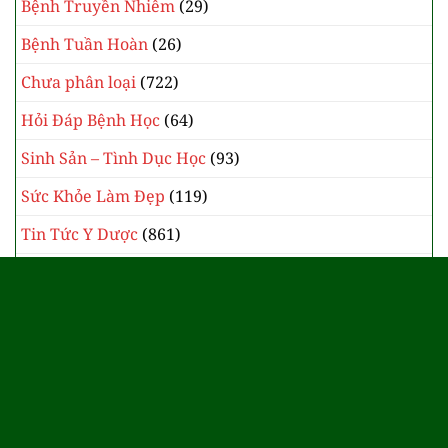
Bệnh Truyền Nhiễm
(29)
Bệnh Tuần Hoàn
(26)
Chưa phân loại
(722)
Hỏi Đáp Bệnh Học
(64)
Sinh Sản – Tình Dục Học
(93)
Sức Khỏe Làm Đẹp
(119)
Tin Tức Y Dược
(861)
Y Học Cổ Truyền
(385)
Website đang trong thời gian xây dựng
và xin giấy cấp phép