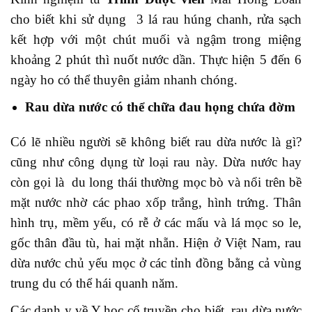
cho biết khi sử dụng 3 lá rau húng chanh, rửa sạch
kết hợp với một chút muối và ngậm trong miệng
khoảng 2 phút thì nuốt nước dần. Thực hiện 5 đến 6
ngày ho có thể thuyên giảm nhanh chóng.
Rau dừa nước có thể chữa đau họng chứa đờm
Có lẽ nhiều người sẽ không biết rau dừa nước là gì?
cũng như công dụng từ loại rau này. Dừa nước hay
còn gọi là du long thái thường mọc bò và nổi trên bề
mặt nước nhờ các phao xốp trắng, hình trứng. Thân
hình trụ, mềm yếu, có rễ ở các mấu và lá mọc so le,
gốc thân đầu tù, hai mặt nhẵn. Hiện ở Việt Nam, rau
dừa nước chủ yếu mọc ở các tỉnh đồng bằng cả vùng
trung du có thể hái quanh năm.
Các danh y về Y học cổ truyền cho biết, rau dừa nước