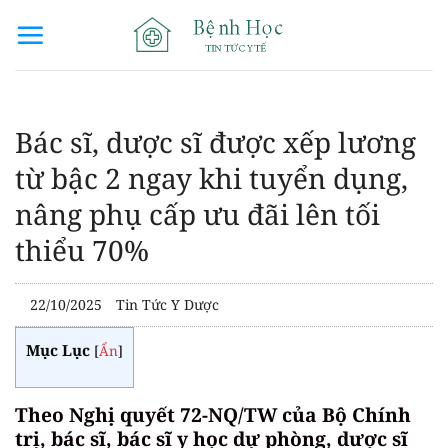
Bỏ
qua
nội
dung
Bác sĩ, dược sĩ được xếp lương
từ bậc 2 ngay khi tuyển dụng,
nâng phụ cấp ưu đãi lên tối
thiểu 70%
22/10/2025
Tin Tức Y Dược
Mục Lục
[
Ẩn
]
Theo Nghị quyết 72-NQ/TW của Bộ Chính
trị, bác sĩ, bác sĩ y học dự phòng, dược sĩ