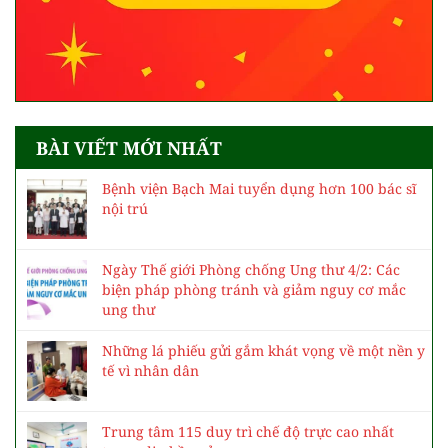
BÀI VIẾT MỚI NHẤT
Bệnh viện Bạch Mai tuyển dụng hơn 100 bác sĩ
nội trú
Ngày Thế giới Phòng chống Ung thư 4/2: Các
biện pháp phòng tránh và giảm nguy cơ mắc
ung thư
Những lá phiếu gửi gắm khát vọng về một nền y
tế vì nhân dân
Trung tâm 115 duy trì chế độ trực cao nhất