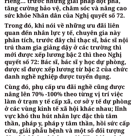
riêng… trước những giải pháp đột phá,
tăng cường bảo vệ, chăm sóc và nâng cao
sức khỏe Nhân dân của Nghị quyết số 72.
Trong đó, khi nói về những ưu đãi liên
quan đến nhân lực y tế, chuyên gia này
phân tích, trước đây chỉ thạc sĩ, bác sĩ nội
trú tham gia giảng dậy ở các trường thì
mới được xếp lương bậc 2 thì theo Nghị
quyết số 72: Bác sĩ, bác sĩ y học dự phòng,
dược sĩ được xếp lương từ bậc 2 của chức
danh nghề nghiệp được tuyển dụng.
Cùng đó, phụ cấp ưu đãi nghề cũng được
nâng lên 70% -100% theo từng vị trí việc
làm ở trạm y tế cấp xã, cơ sở y tế dự phòng
ở các vùng kinh tế xã hội khác nhau; lĩnh
vực khó thu hút nhân lực đặc thù tâm
thần, pháp y, pháp y tâm thần, hồi sức cấp
cứu, giải phẫu bệnh và một số đối tượng