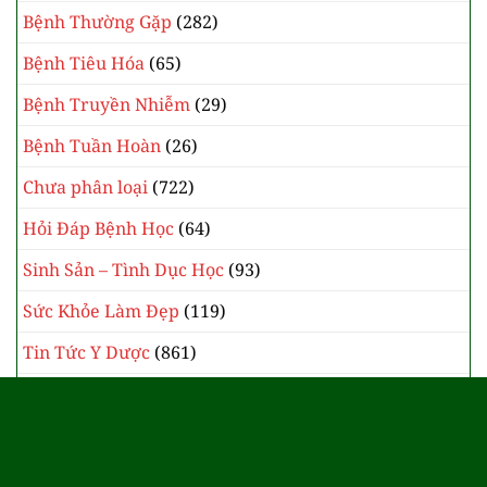
Bệnh Thường Gặp
(282)
Bệnh Tiêu Hóa
(65)
Bệnh Truyền Nhiễm
(29)
Bệnh Tuần Hoàn
(26)
Chưa phân loại
(722)
Hỏi Đáp Bệnh Học
(64)
Sinh Sản – Tình Dục Học
(93)
Sức Khỏe Làm Đẹp
(119)
Tin Tức Y Dược
(861)
Y Học Cổ Truyền
(385)