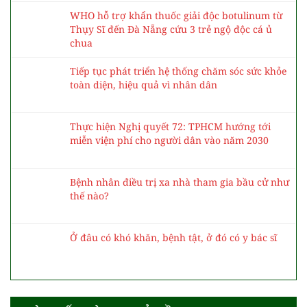
tế vì nhân dân
Trung tâm 115 duy trì chế độ trực cao nhất
trong dịp bầu cử
Cơ sở 2 Bệnh viện Bạch Mai: Sẵn sàng vận
hành, hướng tới mô hình hiện đại, chuyên sâu
WHO hỗ trợ khẩn thuốc giải độc botulinum từ
Thụy Sĩ đến Đà Nẵng cứu 3 trẻ ngộ độc cá ủ
chua
Tiếp tục phát triển hệ thống chăm sóc sức khỏe
toàn diện, hiệu quả vì nhân dân
Thực hiện Nghị quyết 72: TPHCM hướng tới
miễn viện phí cho người dân vào năm 2030