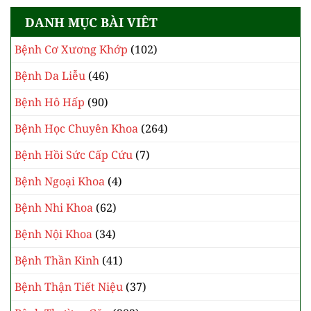
Thoái Hóa Cột Sống Ở Dân Phòng Văn – Dấu
Hiệu Và Cách Khống Chế
Đau Cổ – Phiền Toái Chung Của Nhiều Người
DANH MỤC BÀI VIÊT
Bệnh Cơ Xương Khớp
(102)
Bệnh Da Liễu
(46)
Bệnh Hô Hấp
(90)
Bệnh Học Chuyên Khoa
(264)
Bệnh Hồi Sức Cấp Cứu
(7)