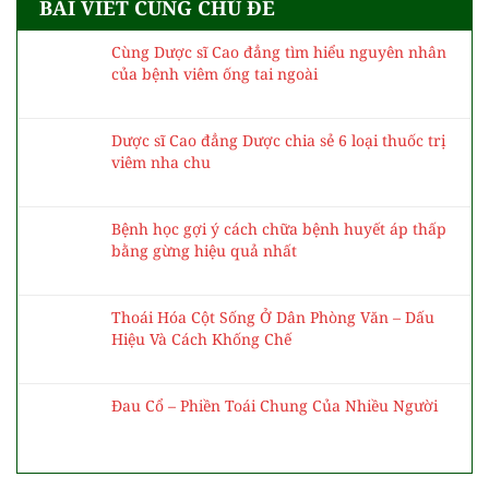
Bệnh nhân điều trị xa nhà tham gia bầu cử như
thế nào?
Ở đâu có khó khăn, bệnh tật, ở đó có y bác sĩ
BÀI VIẾT CÙNG CHỦ ĐỀ
Cùng Dược sĩ Cao đẳng tìm hiểu nguyên nhân
của bệnh viêm ống tai ngoài
Dược sĩ Cao đẳng Dược chia sẻ 6 loại thuốc trị
viêm nha chu
Bệnh học gợi ý cách chữa bệnh huyết áp thấp
bằng gừng hiệu quả nhất